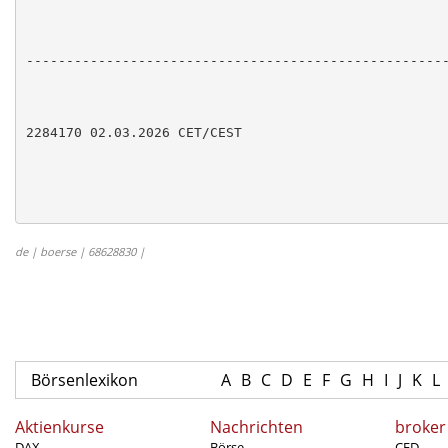
-----------------------------------------------------
2284170 02.03.2026 CET/CEST

de | boerse | 68628830 |
Börsenlexikon
A
B
C
D
E
F
G
H
I
J
K
L
Aktienkurse
Nachrichten
broker
DAX
Börse
CFD