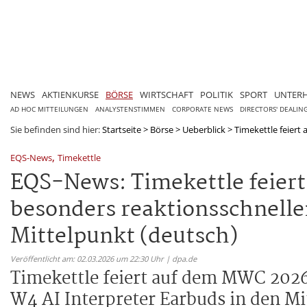
NEWS
AKTIENKURSE
BÖRSE
WIRTSCHAFT
POLITIK
SPORT
UNTER
AD HOC MITTEILUNGEN
ANALYSTENSTIMMEN
CORPORATE NEWS
DIRECTORS' DEALIN
Sie befinden sind hier:
Startseite
>
Börse
>
Ueberblick
>
Timekettle feiert
,
EQS-News
Timekettle
EQS-News: Timekettle feiert
besonders reaktionsschnelle
Mittelpunkt (deutsch)
Veröffentlicht am: 02.03.2026 um 22:30 Uhr | dpa.de
Timekettle feiert auf dem MWC 2026
W4 AI Interpreter Earbuds in den Mi