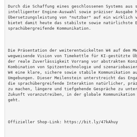
Durch die Schaffung eines geschlossenen Systems aus s
intelligenter Engine-Auswahl sowie präziser Ausgabe h
Übersetzungsleistung von "nutzbar" auf ein wirklich v
bietet damit heute das stabilste sowie natürlichste E
sprachübergreifende Kommunikation.

Die Präsentation der weiterentwickelten W4 auf dem MW
wegweisende Vision von Timekettle für KI-gestützte Üb
der reale Zuverlässigkeit Vorrang vor abstrakten Konz
Kombination von Spitzentechnologie und szenariobasier
W4 eine klare, sichere sowie stabile Kommunikation au
Umgebungen. Dieser Meilenstein unterstreicht das Enga
die sprachübergreifende Interaktion natürlicher, präz
zu machen, längere und tiefgehende Gespräche zu unter
Zukunft voranzutreiben, in der globale Kommunikation 
geht.

Offizieller Shop-Link: https://bit.ly/47kAhuy
