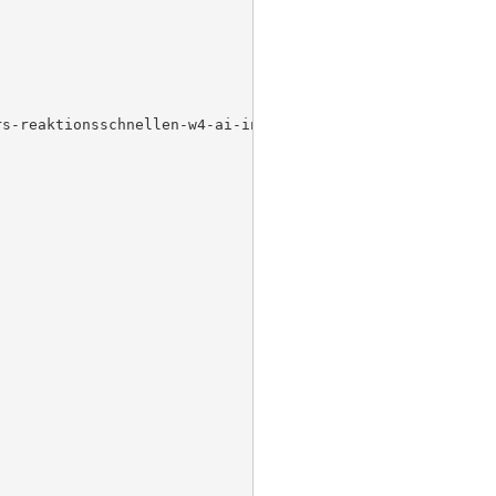
s-reaktionsschnellen-w4-ai-interpreter-earbuds-in-den-mi