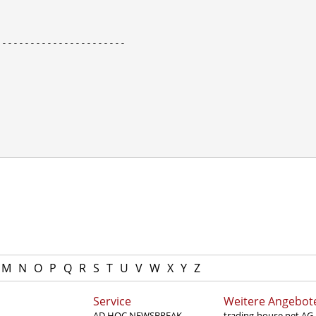
----------------------

M
N
O
P
Q
R
S
T
U
V
W
X
Y
Z
Service
Weitere Angebot
AD HOC NEWSBREAK
trading-house.net AG