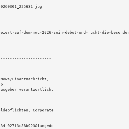
0260301_225631.jpg

eiert-auf-dem-mwc-2026-sein-debut-und-ruckt-die-besonder
----------------------

News/Finanznachricht,

p.

usgeber verantwortlich.

ldepflichten, Corporate

34-027f3c38b923&lang=de
