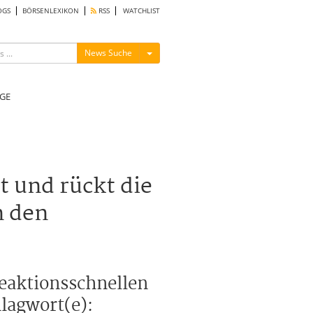
OGS
BÖRSENLEXIKON
RSS
WATCHLIST
Menü ein-/ausblenden
News Suche
GE
 und rückt die
n den
reaktionsschnellen
lagwort(e):