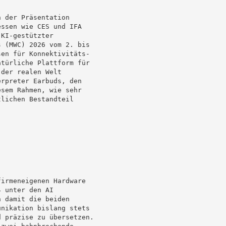
 der Präsentation

ssen wie CES und IFA

KI-gestützter

 (MWC) 2026 vom 2. bis

en für Konnektivitäts-

türliche Plattform für

der realen Welt

rpreter Earbuds, den

sem Rahmen, wie sehr

lichen Bestandteil

irmeneigenen Hardware

 unter den AI

 damit die beiden

nikation bislang stets

 präzise zu übersetzen.

zwei bahnbrechende
