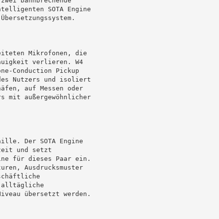
telligenten SOTA Engine

Übersetzungssystem.

iteten Mikrofonen, die

uigkeit verlieren. W4

ne-Conduction Pickup

es Nutzers und isoliert

äfen, auf Messen oder

s mit außergewöhnlicher

ille. Der SOTA Engine

eit und setzt

ne für dieses Paar ein.

uren, Ausdrucksmuster

chäftliche

alltägliche

iveau übersetzt werden.
