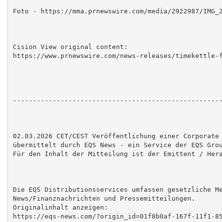
Foto - https://mma.prnewswire.com/media/2922987/IMG_2
Cision View original content:

https://www.prnewswire.com/news-releases/timekettle-f
-----------------------------------------------------
02.03.2026 CET/CEST Veröffentlichung einer Corporate 
übermittelt durch EQS News - ein Service der EQS Grou
Für den Inhalt der Mitteilung ist der Emittent / Hera
Die EQS Distributionsservices umfassen gesetzliche Me
News/Finanznachrichten und Pressemitteilungen.

Originalinhalt anzeigen:

https://eqs-news.com/?origin_id=01f8b0af-167f-11f1-85