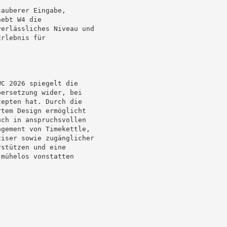
auberer Eingabe,

ebt W4 die

erlässliches Niveau und

rlebnis für

C 2026 spiegelt die

ersetzung wider, bei

epten hat. Durch die

tem Design ermöglicht

ch in anspruchsvollen

gement von Timekettle,

iser sowie zugänglicher

stützen und eine

mühelos vonstatten
