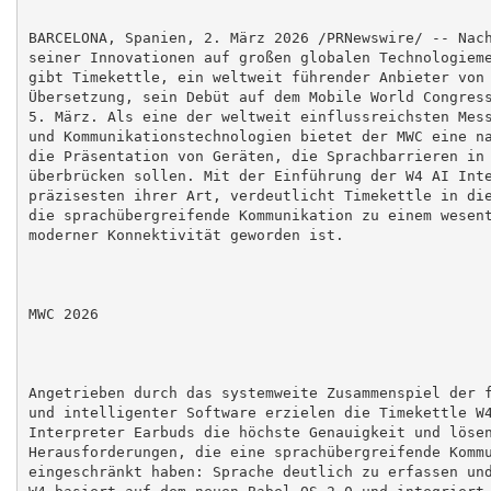
BARCELONA, Spanien, 2. März 2026 /PRNewswire/ -- Nach
seiner Innovationen auf großen globalen Technologieme
gibt Timekettle, ein weltweit führender Anbieter von 
Übersetzung, sein Debüt auf dem Mobile World Congress
5. März. Als eine der weltweit einflussreichsten Mess
und Kommunikationstechnologien bietet der MWC eine na
die Präsentation von Geräten, die Sprachbarrieren in 
überbrücken sollen. Mit der Einführung der W4 AI Inte
präzisesten ihrer Art, verdeutlicht Timekettle in die
die sprachübergreifende Kommunikation zu einem wesent
moderner Konnektivität geworden ist.

MWC 2026

Angetrieben durch das systemweite Zusammenspiel der f
und intelligenter Software erzielen die Timekettle W4
Interpreter Earbuds die höchste Genauigkeit und lösen
Herausforderungen, die eine sprachübergreifende Kommu
eingeschränkt haben: Sprache deutlich zu erfassen und
W4 basiert auf dem neuen Babel OS 2.0 und integriert 