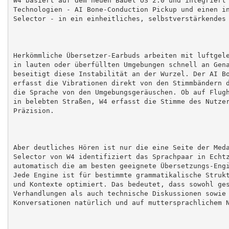
Technologien - AI Bone-Conduction Pickup und einen in
Selector - in ein einheitliches, selbstverstärkendes 
Herkömmliche Übersetzer-Earbuds arbeiten mit luftgele
in lauten oder überfüllten Umgebungen schnell an Gena
beseitigt diese Instabilität an der Wurzel. Der AI Bo
erfasst die Vibrationen direkt von den Stimmbändern d
die Sprache von den Umgebungsgeräuschen. Ob auf Flugh
in belebten Straßen, W4 erfasst die Stimme des Nutzer
Präzision.

Aber deutliches Hören ist nur die eine Seite der Meda
Selector von W4 identifiziert das Sprachpaar in Echtz
automatisch die am besten geeignete Übersetzungs-Engi
Jede Engine ist für bestimmte grammatikalische Strukt
und Kontexte optimiert. Das bedeutet, dass sowohl ges
Verhandlungen als auch technische Diskussionen sowie 
Konversationen natürlich und auf muttersprachlichem N