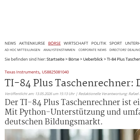
NEWS
AKTIENKURSE
BÖRSE
WIRTSCHAFT
POLITIK
SPORT
UNTER
AD HOC MITTEILUNGEN
ANALYSTENSTIMMEN
CORPORATE NEWS
DIRECTORS' DEALIN
Sie befinden sind hier:
Startseite
>
Börse
>
Ueberblick
>
TI-84 Plus Taschen
,
Texas Instruments
US8825081040
TI-84 Plus Taschenrechner: 
Veröffentlicht am: 13.05.2026 um 15:13 Uhr | Redaktionelle Verantwortung: Rafael
Der TI-84 Plus Taschenrechner ist e
Mit Python-Unterstützung und umfan
deutschen Bildungsmarkt.