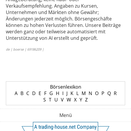
Verkaufsempfehlung. Angaben zu Kursen,
Unternehmen und Märkten ohne Gewähr;
Änderungen jederzeit möglich. Börsengeschäfte
können zu hohen Verlusten führen. Unsere Beiträge
werden ganz oder teilweise automatisiert mit
Unterstützung von AI erstellt und geprüft.
de | boerse | 69186209 |
Börsenlexikon
A
B
C
D
E
F
G
H
I
J
K
L
M
N
O
P
Q
R
S
T
U
V
W
X
Y
Z
Menü