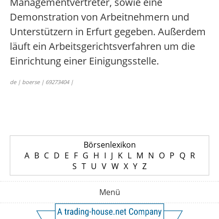
Managementvertreter, sowie eine
Demonstration von Arbeitnehmern und
Unterstützern in Erfurt gegeben. Außerdem
läuft ein Arbeitsgerichtsverfahren um die
Einrichtung einer Einigungsstelle.
de | boerse | 69273404 |
Börsenlexikon
A
B
C
D
E
F
G
H
I
J
K
L
M
N
O
P
Q
R
S
T
U
V
W
X
Y
Z
Menü