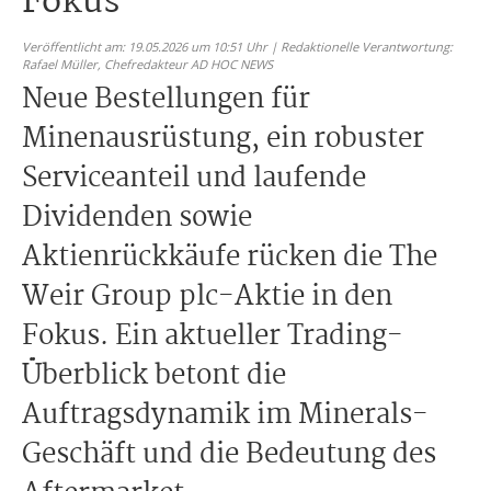
Fokus
Veröffentlicht am: 19.05.2026 um 10:51 Uhr | Redaktionelle Verantwortung:
Rafael Müller,
Chefredakteur AD HOC NEWS
Neue Bestellungen für
Minenausrüstung, ein robuster
Serviceanteil und laufende
Dividenden sowie
Aktienrückkäufe rücken die The
Weir Group plc-Aktie in den
Fokus. Ein aktueller Trading-
Überblick betont die
Auftragsdynamik im Minerals-
Geschäft und die Bedeutung des