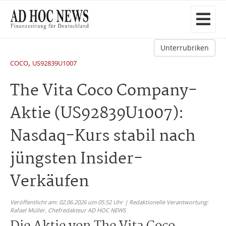
Unterrubriken
,
COCO
US92839U1007
The Vita Coco Company-
Aktie (US92839U1007):
Nasdaq-Kurs stabil nach
jüngsten Insider-
Verkäufen
Veröffentlicht am: 02.06.2026 um 05:52 Uhr | Redaktionelle Verantwortung:
Rafael Müller,
Chefredakteur AD HOC NEWS