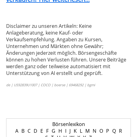
Disclaimer zu unseren Artikeln: Keine
Anlageberatung, keine Kauf- oder
Verkaufsempfehlung. Angaben zu Kursen,
Unternehmen und Märkten ohne Gewähr;
Änderungen jederzeit möglich. Börsengeschäfte
können zu hohen Verlusten führen. Unsere Beiträge
werden ganz oder teilweise automatisiert mit
Unterstützung von AI erstellt und geprüft.
de | US92839U1007 | COCO | boerse | 69468292 | bgmi
Börsenlexikon
A
B
C
D
E
F
G
H
I
J
K
L
M
N
O
P
Q
R