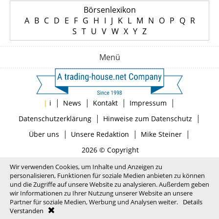
Börsenlexikon
A
B
C
D
E
F
G
H
I
J
K
L
M
N
O
P
Q
R
S
T
U
V
W
X
Y
Z
Menü
|
|
|
|
|
i
News
Kontakt
Impressum
|
|
Datenschutzerklärung
Hinweise zum Datenschutz
|
|
|
Über uns
Unsere Redaktion
Mike Steiner
2026 © Copyright
Wir verwenden Cookies, um Inhalte und Anzeigen zu
personalisieren, Funktionen für soziale Medien anbieten zu können
und die Zugriffe auf unsere Website zu analysieren. Außerdem geben
wir Informationen zu Ihrer Nutzung unserer Website an unsere
Partner für soziale Medien, Werbung und Analysen weiter.
Details
Verstanden