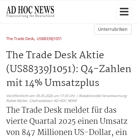
Unterrubriken
,
The Trade Desk
US88339J1051
The Trade Desk Aktie
(US88339J1051): Q4-Zahlen
mit 14% Umsatzplus
Veröffentlicht am: 05.05.2026 um 17:33 Uhr | Redaktionelle Verantwortung:
Rafael Müller,
Chefredakteur AD HOC NEWS
The Trade Desk meldet für das
vierte Quartal 2025 einen Umsatz
von 847 Millionen US-Dollar, ein