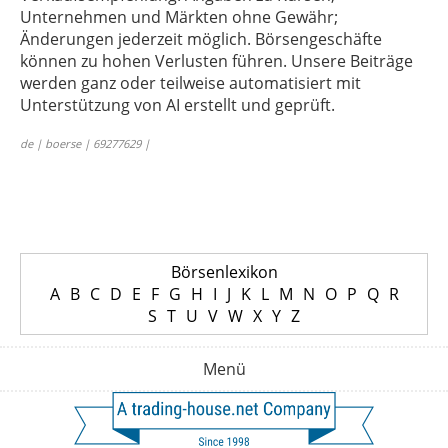
Unternehmen und Märkten ohne Gewähr;
Änderungen jederzeit möglich. Börsengeschäfte
können zu hohen Verlusten führen. Unsere Beiträge
werden ganz oder teilweise automatisiert mit
Unterstützung von AI erstellt und geprüft.
de | boerse | 69277629 |
Börsenlexikon
A
B
C
D
E
F
G
H
I
J
K
L
M
N
O
P
Q
R
S
T
U
V
W
X
Y
Z
Menü