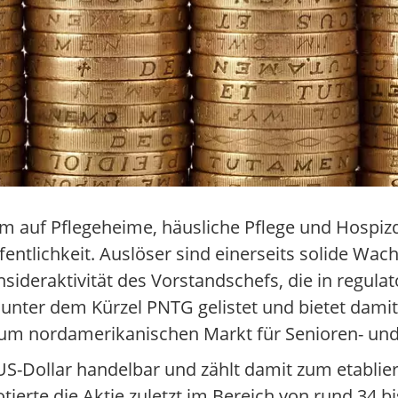
m auf Pflegeheime, häusliche Pflege und Hospizd
fentlichkeit. Auslöser sind einerseits solide Wa
nsideraktivität des Vorstandschefs, die in regul
 unter dem Kürzel PNTG gelistet und bietet damit
um nordamerikanischen Markt für Senioren- und
US-Dollar handelbar und zählt damit zum etablie
ierte die Aktie zuletzt im Bereich von rund 34 bi