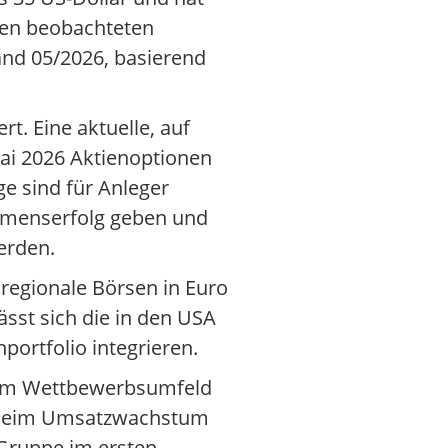
ten beobachteten
and 05/2026, basierend
t. Eine aktuelle, auf
ai 2026 Aktienoptionen
e sind für Anleger
ehmenserfolg geben und
erden.
 regionale Börsen in Euro
sst sich die in den USA
portfolio integrieren.
n im Wettbewerbsumfeld
ie beim Umsatzwachstum
 Gruppe im ersten