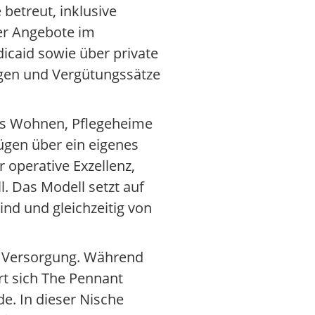
etreut, inklusive
er Angebote im
caid sowie über private
ngen und Vergütungssätze
tes Wohnen, Pflegeheime
ügen über ein eigenes
 operative Exzellenz,
l. Das Modell setzt auf
nd und gleichzeitig von
e Versorgung. Während
rt sich The Pennant
e. In dieser Nische