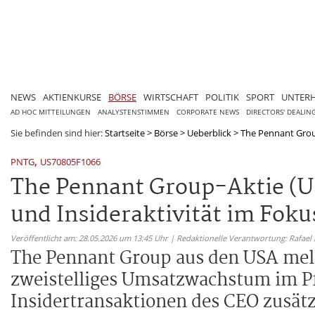
NEWS
AKTIENKURSE
BÖRSE
WIRTSCHAFT
POLITIK
SPORT
UNTER
AD HOC MITTEILUNGEN
ANALYSTENSTIMMEN
CORPORATE NEWS
DIRECTORS' DEALIN
Sie befinden sind hier:
Startseite
>
Börse
>
Ueberblick
>
The Pennant Grou
,
PNTG
US70805F1066
The Pennant Group-Aktie (U
und Insideraktivität im Foku
Veröffentlicht am: 28.05.2026 um 13:45 Uhr | Redaktionelle Verantwortung: Rafael
The Pennant Group aus den USA melde
zweistelliges Umsatzwachstum im Pf
Insidertransaktionen des CEO zusätz