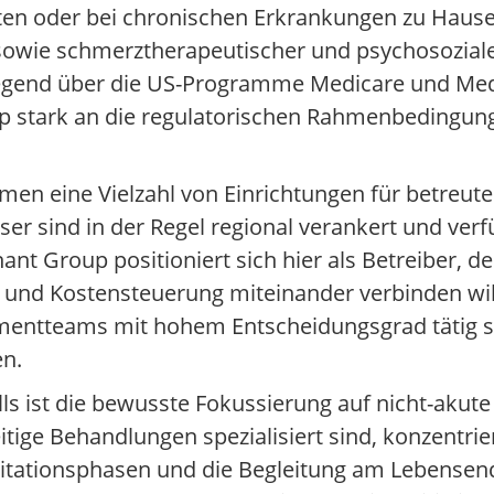
n oder bei chronischen Erkrankungen zu Hause b
 sowie schmerztherapeutischer und psychosozial
egend über die US-Programme Medicare und Medi
oup stark an die regulatorischen Rahmenbedingu
hmen eine Vielzahl von Einrichtungen für betreu
r sind in der Regel regional verankert und verf
Group positioniert sich hier als Betreiber, der
s- und Kostensteuerung miteinander verbinden wil
ementteams mit hohem Entscheidungsgrad tätig si
en.
s ist die bewusste Fokussierung auf nicht-akut
itige Behandlungen spezialisiert sind, konzentrie
ilitationsphasen und die Begleitung am Lebensend