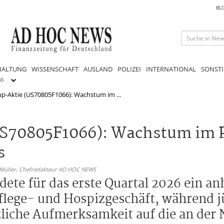
BL
HALTUNG
WISSENSCHAFT
AUSLAND
POLIZEI
INTERNATIONAL
SONSTI
GS
p-Aktie (US70805F1066): Wachstum im ...
S70805F1066): Wachstum im P
s
 Müller,
Chefredakteur AD HOC NEWS
te für das erste Quartal 2026 ein an
lege- und Hospizgeschäft, während j
liche Aufmerksamkeit auf die an der 