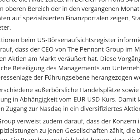
 im oberen Bereich der in den vergangenen Mona
n auf spezialisierten Finanzportalen zeigen, St
ter.
ktionen beim US-Börsenaufsichtsregister informier
rauf, dass der CEO von The Pennant Group im M
n Aktien am Markt veräußert hat. Diese Vorgäng
rsönliche Beteiligung des Managements am Untern
Interessenlage der Führungsebene herangezogen w
verschiedene außerbörsliche Handelsplätze sowie
rung in Abhängigkeit vom EUR-USD-Kurs. Damit lä
ugang zur Nasdaq in ein diversifiziertes Aktien
t Group verweist zudem darauf, dass der Konzer
spizleistungen zu jenen Gesellschaften zählt, d
ben. Ein Branchenvergleich hebt hervor, dass die