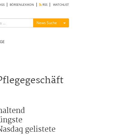
OGS
BÖRSENLEXIKON
RSS
WATCHLIST
Menü ein-/ausblenden
News Suche
GE
flegegeschäft
haltend
üngste
Nasdaq gelistete