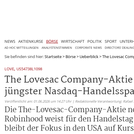
NEWS
AKTIENKURSE
BÖRSE
WIRTSCHAFT
POLITIK
SPORT
UNTER
AD HOC MITTEILUNGEN
ANALYSTENSTIMMEN
CORPORATE NEWS
DIRECTORS' DEALIN
Sie befinden sind hier:
Startseite
>
Börse
>
Ueberblick
>
The Lovesac Compa
,
LOVE
US54738L1098
The Lovesac Company-Aktie 
jüngster Nasdaq-Handelssp
Veröffentlicht am: 01.06.2026 um 14:27 Uhr | Redaktionelle Verantwortung: Rafael
Die The-Lovesac-Company-Aktie noti
Robinhood weist für den Handelstag 
bleibt der Fokus in den USA auf Ku