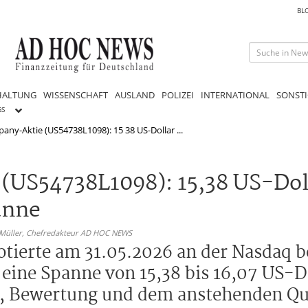
BL
HALTUNG
WISSENSCHAFT
AUSLAND
POLIZEI
INTERNATIONAL
SONSTI
GS
ny-Aktie (US54738L1098): 15 38 US-Dollar ...
(US54738L1098): 15,38 US-Dol
anne
 Müller,
Chefredakteur AD HOC NEWS
erte am 31.05.2026 an der Nasdaq be
eine Spanne von 15,38 bis 16,07 US-D
rs, Bewertung und dem anstehenden Qu