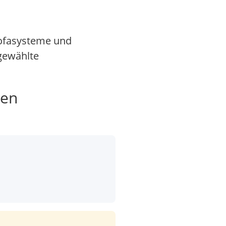
Sofasysteme und
gewählte
gen