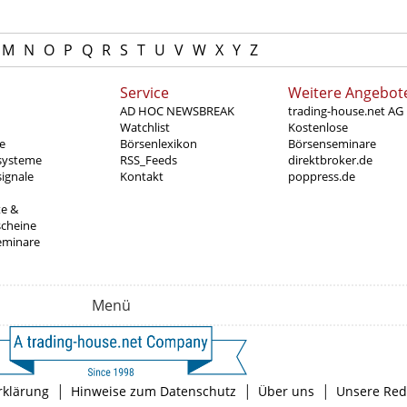
M
N
O
P
Q
R
S
T
U
V
W
X
Y
Z
Service
Weitere Angebot
AD HOC NEWSBREAK
trading-house.net AG
Watchlist
Kostenlose
e
Börsenlexikon
Börsenseminare
systeme
RSS_Feeds
direktbroker.de
ignale
Kontakt
poppress.de
te &
scheine
eminare
Menü
|
|
|
rklärung
Hinweise zum Datenschutz
Über uns
Unsere Red