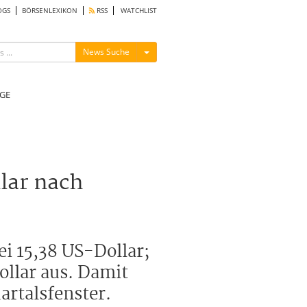
OGS
BÖRSENLEXIKON
RSS
WATCHLIST
Menü ein-/ausblenden
News Suche
GE
lar nach
i 15,38 US-Dollar;
ollar aus. Damit
artalsfenster.