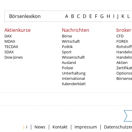
Börsenlexikon
A
B
C
D
E
F
G
H
I
J
K
L
Aktienkurse
Nachrichten
broker
DAX
Börse
CFD
MDAX
Wirtschaft
FOREX
TECDAX
Politik
Rohstoff
SDAX
Sport
Handels
Dow Jones
Wissenschaft
Handelss
Ausland
Aktien
Polizei
Zertifika
Unterhaltung
Options
International
Börsens
Kalenderblatt
|
|
|
|
|
i
News
Kontakt
Impressum
Datenschutze