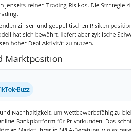
n jenseits reinen Trading-Risikos. Die Strategie 
rading.
genden Zinsen und geopolitischen Risiken positio
dell hat sich bewährt, liefert aber zyklische Sch
en hoher Deal-Aktivität zu nutzen.
d Marktposition
ikTok-Buzz
 und Nachhaltigkeit, um wettbewerbsfähig zu ble
 Online-Bankplattform für Privatkunden. Das scha
t Goldman Marktführer in M&A-Beratung, wo es re