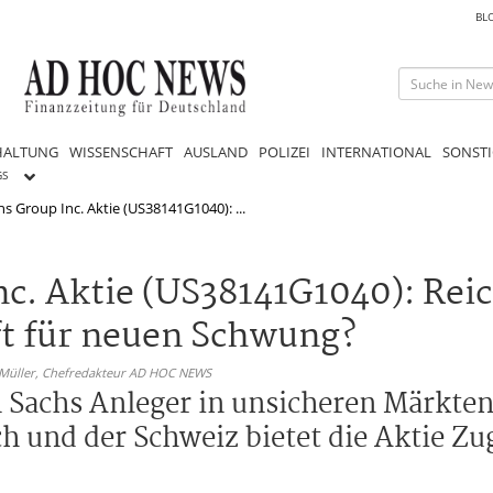
BL
HALTUNG
WISSENSCHAFT
AUSLAND
POLIZEI
INTERNATIONAL
SONSTI
GS
 Group Inc. Aktie (US38141G1040): ...
c. Aktie (US38141G1040): Reic
t für neuen Schwung?
 Müller,
Chefredakteur AD HOC NEWS
 Sachs Anleger in unsicheren Märkten
ch und der Schweiz bietet die Aktie Zu