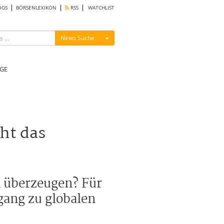
OGS
BÖRSENLEXIKON
RSS
WATCHLIST
Menü ein-/ausblenden
News Suche
GE
ht das
 überzeugen? Für
gang zu globalen