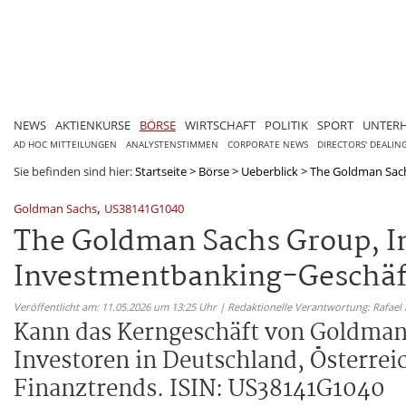
NEWS
AKTIENKURSE
BÖRSE
WIRTSCHAFT
POLITIK
SPORT
UNTER
AD HOC MITTEILUNGEN
ANALYSTENSTIMMEN
CORPORATE NEWS
DIRECTORS' DEALIN
Sie befinden sind hier:
Startseite
>
Börse
>
Ueberblick
>
The Goldman Sachs
,
Goldman Sachs
US38141G1040
The Goldman Sachs Group, In
Investmentbanking-Geschäf
Veröffentlicht am: 11.05.2026 um 13:25 Uhr | Redaktionelle Verantwortung: Rafael
Kann das Kerngeschäft von Goldman
Investoren in Deutschland, Österrei
Finanztrends. ISIN: US38141G1040