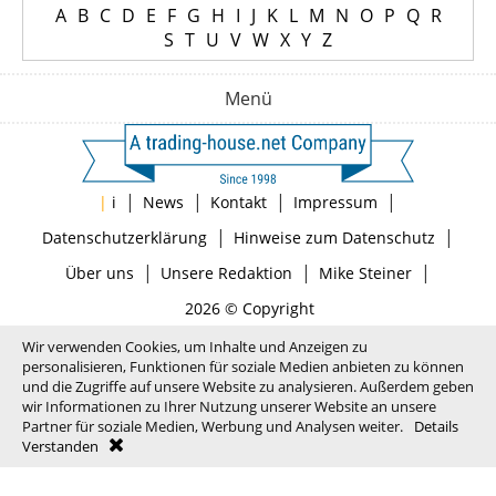
A
B
C
D
E
F
G
H
I
J
K
L
M
N
O
P
Q
R
S
T
U
V
W
X
Y
Z
Menü
|
|
|
|
|
i
News
Kontakt
Impressum
|
|
Datenschutzerklärung
Hinweise zum Datenschutz
|
|
|
Über uns
Unsere Redaktion
Mike Steiner
2026 © Copyright
Wir verwenden Cookies, um Inhalte und Anzeigen zu
personalisieren, Funktionen für soziale Medien anbieten zu können
und die Zugriffe auf unsere Website zu analysieren. Außerdem geben
wir Informationen zu Ihrer Nutzung unserer Website an unsere
Partner für soziale Medien, Werbung und Analysen weiter.
Details
Verstanden