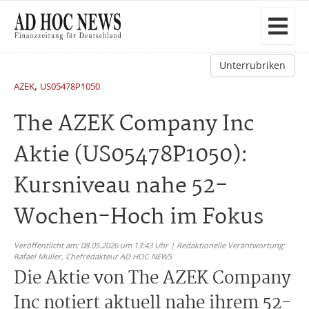
Unterrubriken
,
AZEK
US05478P1050
The AZEK Company Inc
Aktie (US05478P1050):
Kursniveau nahe 52-
Wochen-Hoch im Fokus
Veröffentlicht am: 08.05.2026 um 13:43 Uhr | Redaktionelle Verantwortung:
Rafael Müller,
Chefredakteur AD HOC NEWS
Die Aktie von The AZEK Company
Inc notiert aktuell nahe ihrem 52-