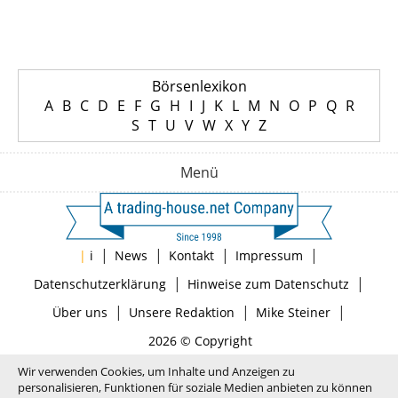
Börsenlexikon
A
B
C
D
E
F
G
H
I
J
K
L
M
N
O
P
Q
R
S
T
U
V
W
X
Y
Z
Menü
|
|
|
|
|
i
News
Kontakt
Impressum
|
|
Datenschutzerklärung
Hinweise zum Datenschutz
|
|
|
Über uns
Unsere Redaktion
Mike Steiner
2026 © Copyright
Wir verwenden Cookies, um Inhalte und Anzeigen zu
personalisieren, Funktionen für soziale Medien anbieten zu können