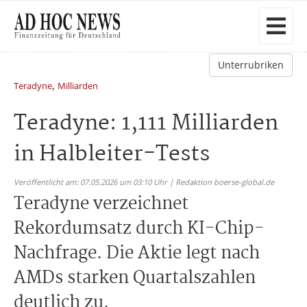
Unterrubriken
,
Teradyne
Milliarden
Teradyne: 1,111 Milliarden
in Halbleiter-Tests
Veröffentlicht am: 07.05.2026 um 03:10 Uhr | Redaktion boerse-global.de
Teradyne verzeichnet
Rekordumsatz durch KI-Chip-
Nachfrage. Die Aktie legt nach
AMDs starken Quartalszahlen
deutlich zu.