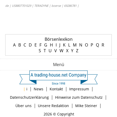
de | US8807701029 | TERADYNE | boerse | 69286781 |
Börsenlexikon
A
B
C
D
E
F
G
H
I
J
K
L
M
N
O
P
Q
R
S
T
U
V
W
X
Y
Z
Menü
|
|
|
|
|
i
News
Kontakt
Impressum
|
|
Datenschutzerklärung
Hinweise zum Datenschutz
|
|
|
Über uns
Unsere Redaktion
Mike Steiner
2026 © Copyright