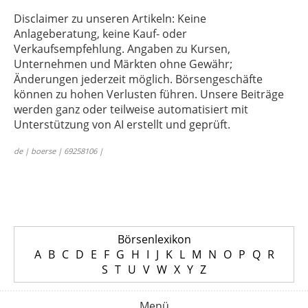
Disclaimer zu unseren Artikeln: Keine
Anlageberatung, keine Kauf- oder
Verkaufsempfehlung. Angaben zu Kursen,
Unternehmen und Märkten ohne Gewähr;
Änderungen jederzeit möglich. Börsengeschäfte
können zu hohen Verlusten führen. Unsere Beiträge
werden ganz oder teilweise automatisiert mit
Unterstützung von AI erstellt und geprüft.
de | boerse | 69258106 |
Börsenlexikon
A
B
C
D
E
F
G
H
I
J
K
L
M
N
O
P
Q
R
S
T
U
V
W
X
Y
Z
Menü