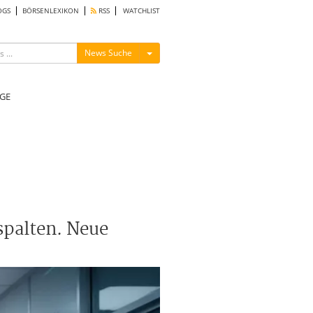
OGS
BÖRSENLEXIKON
RSS
WATCHLIST
Menü ein-/ausblenden
News Suche
GE
spalten. Neue