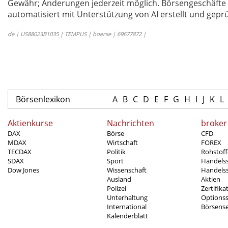
Gewähr; Änderungen jederzeit möglich. Börsengeschäfte 
automatisiert mit Unterstützung von AI erstellt und geprü
de | US88023B1035 | TEMPUS | boerse | 69677872 |
Börsenlexikon
A
B
C
D
E
F
G
H
I
J
K
L
Aktienkurse
Nachrichten
broker
DAX
Börse
CFD
MDAX
Wirtschaft
FOREX
TECDAX
Politik
Rohstoff
SDAX
Sport
Handels
Dow Jones
Wissenschaft
Handelss
Ausland
Aktien
Polizei
Zertifika
Unterhaltung
Options
International
Börsens
Kalenderblatt