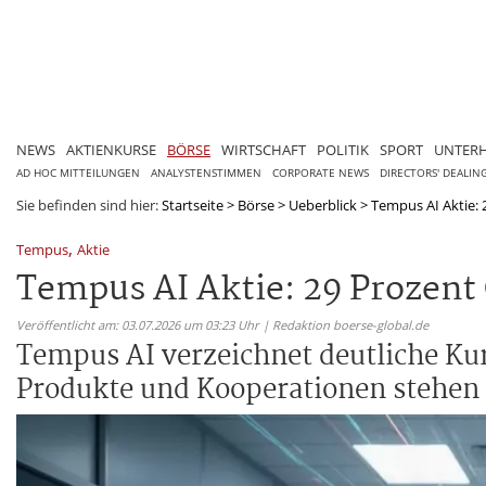
NEWS
AKTIENKURSE
BÖRSE
WIRTSCHAFT
POLITIK
SPORT
UNTER
AD HOC MITTEILUNGEN
ANALYSTENSTIMMEN
CORPORATE NEWS
DIRECTORS' DEALIN
Sie befinden sind hier:
Startseite
>
Börse
>
Ueberblick
>
Tempus AI Aktie: 
,
Tempus
Aktie
Tempus AI Aktie: 29 Prozent
Veröffentlicht am: 03.07.2026 um 03:23 Uhr | Redaktion boerse-global.de
Tempus AI verzeichnet deutliche Ku
Produkte und Kooperationen stehen