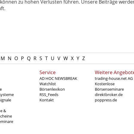
können zu hohen Verlusten führen. Unsere Beiträge werden
ft.
M
N
O
P
Q
R
S
T
U
V
W
X
Y
Z
Service
Weitere Angebot
AD HOC NEWSBREAK
trading-house.net AG
Watchlist
Kostenlose
e
Börsenlexikon
Börsenseminare
systeme
RSS_Feeds
direktbroker.de
ignale
Kontakt
poppress.de
te &
scheine
eminare