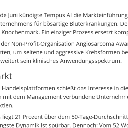
nde Juni kündigte Tempus AI die Markteinführung
rnehmens für bösartige Bluterkrankungen. Der T
Knochenmark. Ein einziger Prozess ersetzt kompl
er Non-Profit-Organisation Angiosarcoma Awaren
ten, um seltene und aggressive Krebsformen be
erweitert sein klinisches Anwendungsspektrum.
rkt
 Handelsplattformen schießt das Interesse in di
ften mit dem Management verbundene Unternehm
tien.
 liegt 21 Prozent über dem 50-Tage-Durchschnitt
 jüngste Dynamik ist spürbar. Dennoch: Vom 52-W