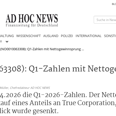
BL
HALTUNG
WISSENSCHAFT
AUSLAND
POLIZEI
INTERNATIONAL
SONSTI
GS
 (NO0010063308): Q1-Zahlen mit Nettogewinnsprung ...
63308): Q1-Zahlen mit Netto
 Müller,
Chefredakteur AD HOC NEWS
04.2026 die Q1-2026-Zahlen. Der Nett
uf eines Anteils an True Corporation
lick wurde gesenkt.