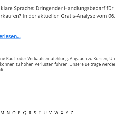
 klare Sprache: Dringender Handlungsbedarf für 
 verkaufen? In der aktuellen Gratis-Analyse vom 06
rlesen...
 keine Kauf- oder Verkaufsempfehlung. Angaben zu Kursen,
können zu hohen Verlusten führen. Unsere Beiträge werden
ft.
M
N
O
P
Q
R
S
T
U
V
W
X
Y
Z