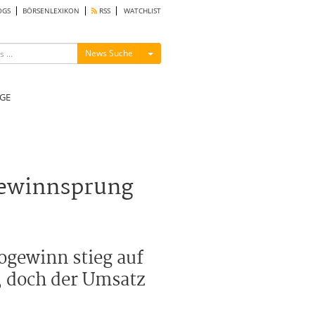
OGS
BÖRSENLEXIKON
RSS
WATCHLIST
Menü ein-/ausblenden
News Suche
GE
gewinnsprung
ogewinn stieg auf
, doch der Umsatz