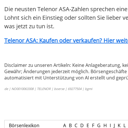
Die neusten Telenor ASA-Zahlen sprechen eine
Lohnt sich ein Einstieg oder sollten Sie lieber
was jetzt zu tun ist.
Telenor ASA: Kaufen oder verkaufen? Hier weite
Disclaimer zu unseren Artikeln: Keine Anlageberatung,
Gewähr; Änderungen jederzeit möglich. Börsengeschäfte 
automatisiert mit Unterstützung von AI erstellt und geprü
de | NO0010063308 | TELENOR | boerse | 69277504 | bgmi
Börsenlexikon
A
B
C
D
E
F
G
H
I
J
K
L