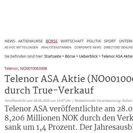
NEWS
AKTIENKURSE
BÖRSE
WIRTSCHAFT
POLITIK
SPORT
UNTER
AD HOC MITTEILUNGEN
ANALYSTENSTIMMEN
CORPORATE NEWS
DIRECTORS' DEALIN
Sie befinden sind hier:
Startseite
>
Börse
>
Ueberblick
>
Telenor ASA Aktie
,
Telenor
NO0010063308
Telenor ASA Aktie (NO00100
durch True-Verkauf
Veröffentlicht am: 04.05.2026 um 14:47 Uhr | Redaktionelle Verantwortung: Rafael
Telenor ASA veröffentlichte am 28.
8,206 Millionen NOK durch den Verka
sank um 1,4 Prozent. Der Jahresausb