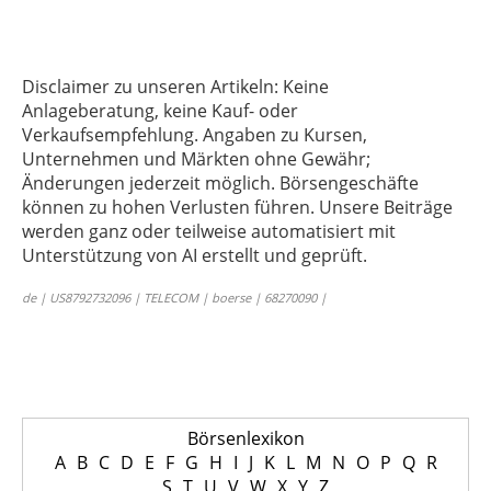
Disclaimer zu unseren Artikeln: Keine
Anlageberatung, keine Kauf- oder
Verkaufsempfehlung. Angaben zu Kursen,
Unternehmen und Märkten ohne Gewähr;
Änderungen jederzeit möglich. Börsengeschäfte
können zu hohen Verlusten führen. Unsere Beiträge
werden ganz oder teilweise automatisiert mit
Unterstützung von AI erstellt und geprüft.
de | US8792732096 | TELECOM | boerse | 68270090 |
Börsenlexikon
A
B
C
D
E
F
G
H
I
J
K
L
M
N
O
P
Q
R
S
T
U
V
W
X
Y
Z