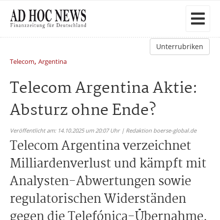
Unterrubriken
,
Telecom
Argentina
Telecom Argentina Aktie:
Absturz ohne Ende?
Veröffentlicht am: 14.10.2025 um 20:07 Uhr | Redaktion boerse-global.de
Telecom Argentina verzeichnet
Milliardenverlust und kämpft mit
Analysten-Abwertungen sowie
regulatorischen Widerständen
gegen die Telefónica-Übernahme.