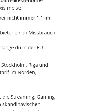
Roam-like-at-home-
xis meist:
aber
nicht immer 1:1 im
bieter einen Missbrauch
lange du in der EU
n Stockholm, Riga und
arif im Norden,
e, die Streaming, Gaming
n skandinavischen