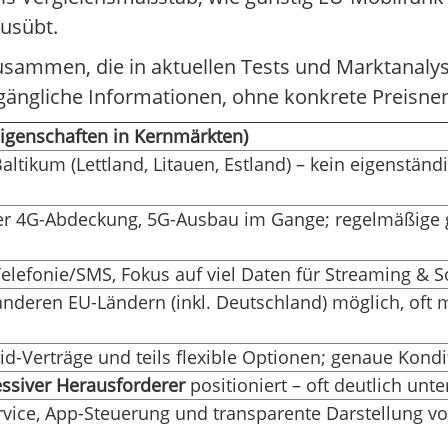
ausübt.
zusammen, die in aktuellen Tests und Marktanaly
ugängliche Informationen, ohne konkrete Preisne
Eigenschaften in Kernmärkten)
altikum (Lettland, Litauen, Estland) – kein eigenstä
uter 4G-Abdeckung, 5G-Ausbau im Gange; regelmäßige
Telefonie/SMS, Fokus auf viel Daten für Streaming & S
deren EU-Ländern (inkl. Deutschland) möglich, oft 
id-Verträge und teils flexible Optionen; genaue Kondi
essiver Herausforderer
positioniert – oft deutlich unt
ervice, App-Steuerung und transparente Darstellung 