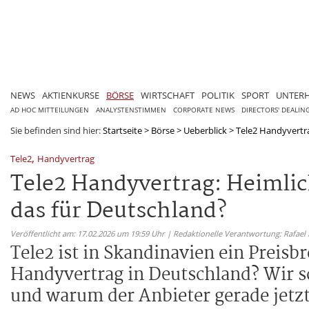
NEWS
AKTIENKURSE
BÖRSE
WIRTSCHAFT
POLITIK
SPORT
UNTER
AD HOC MITTEILUNGEN
ANALYSTENSTIMMEN
CORPORATE NEWS
DIRECTORS' DEALIN
Sie befinden sind hier:
Startseite
>
Börse
>
Ueberblick
>
Tele2 Handyvertra
,
Tele2
Handyvertrag
Tele2 Handyvertrag: Heimlic
das für Deutschland?
Veröffentlicht am: 17.02.2026 um 19:59 Uhr | Redaktionelle Verantwortung: Rafael
Tele2 ist in Skandinavien ein Preisb
Handyvertrag in Deutschland? Wir s
und warum der Anbieter gerade jetz