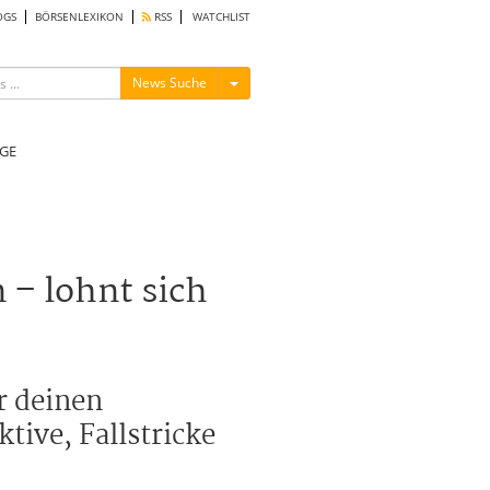
OGS
BÖRSENLEXIKON
RSS
WATCHLIST
Menü ein-/ausblenden
News Suche
GE
 – lohnt sich
r deinen
ive, Fallstricke