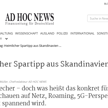
BL
HALTUNG
WISSENSCHAFT
AUSLAND
POLIZEI
INTERNATIONAL
SONSTI
GS
g: Heimlicher Spartipp aus Skandinavien ...
her Spartipp aus Skandinavien
 Müller,
Chefredakteur AD HOC NEWS
recher – doch was heißt das konkret fü
chauen auf Netz, Roaming, 5G-Perspekt
t spannend wird.