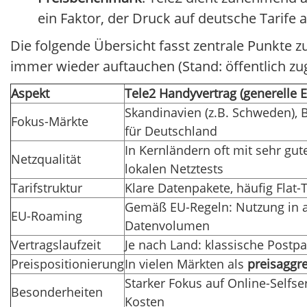
ein Faktor, der Druck auf deutsche Tarife 
Die folgende Übersicht fasst zentrale Punkte 
immer wieder auftauchen (Stand: öffentlich z
Aspekt
Tele2 Handyvertrag (generelle 
Skandinavien (z.B. Schweden), B
Fokus-Märkte
für Deutschland
In Kernländern oft mit sehr g
Netzqualität
lokalen Netztests
Tarifstruktur
Klare Datenpakete, häufig Flat-
Gemäß EU-Regeln: Nutzung in an
EU-Roaming
Datenvolumen
Vertragslaufzeit
Je nach Land: klassische Postpa
Preispositionierung
In vielen Märkten als
preisaggr
Starker Fokus auf Online-Selfs
Besonderheiten
Kosten