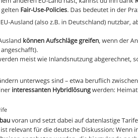
inem anderen EU-Land hast, kannst du ihn dank
 gelten
Fair-Use-Policies
. Das bedeutet in der Pra
EU-Ausland (also z.B. in Deutschland) nutzbar, 
 Ausland
können Aufschläge greifen
, wenn der An
 angeschafft).
erden meist wie Inlandsnutzung abgerechnet, so
Ländern unterwegs sind – etwa beruflich zwische
einer
interessanten Hybridlösung
werden: Heimatt
ife
bau
voran und setzt dabei auf datenlastige Tarif
t relevant für die deutsche Diskussion: Wenn i