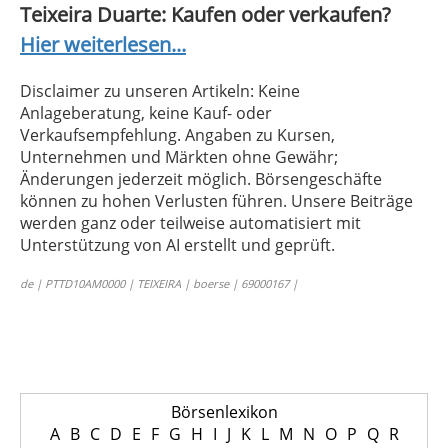
Teixeira Duarte: Kaufen oder verkaufen?
Hier weiterlesen...
Disclaimer zu unseren Artikeln: Keine
Anlageberatung, keine Kauf- oder
Verkaufsempfehlung. Angaben zu Kursen,
Unternehmen und Märkten ohne Gewähr;
Änderungen jederzeit möglich. Börsengeschäfte
können zu hohen Verlusten führen. Unsere Beiträge
werden ganz oder teilweise automatisiert mit
Unterstützung von AI erstellt und geprüft.
de | PTTD10AM0000 | TEIXEIRA | boerse | 69000167 |
Börsenlexikon
A
B
C
D
E
F
G
H
I
J
K
L
M
N
O
P
Q
R