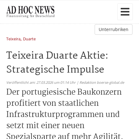
Unterrubriken
,
Teixeira
Duarte
Teixeira Duarte Aktie:
Strategische Impulse
Veröffentlicht am: 27.03.2026 um 01:14 Uhr | Redaktion boerse-global.de
Der portugiesische Baukonzern
profitiert von staatlichen
Infrastrukturprogrammen und
setzt mit einer neuen
Spezialsparte auf mehr Agilität.