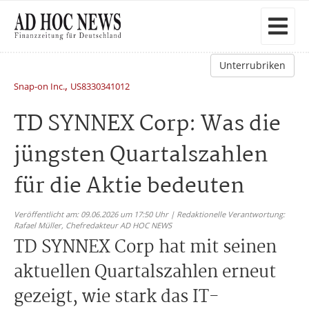
Unterrubriken
,
Snap-on Inc.
US8330341012
TD SYNNEX Corp: Was die
jüngsten Quartalszahlen
für die Aktie bedeuten
Veröffentlicht am: 09.06.2026 um 17:50 Uhr | Redaktionelle Verantwortung:
Rafael Müller,
Chefredakteur AD HOC NEWS
TD SYNNEX Corp hat mit seinen
aktuellen Quartalszahlen erneut
gezeigt, wie stark das IT-