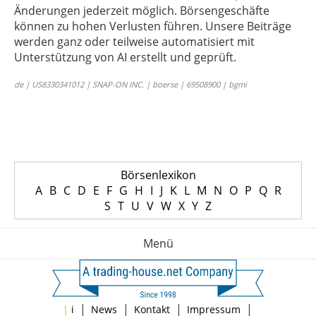
Änderungen jederzeit möglich. Börsengeschäfte
können zu hohen Verlusten führen. Unsere Beiträge
werden ganz oder teilweise automatisiert mit
Unterstützung von AI erstellt und geprüft.
de | US8330341012 | SNAP-ON INC. | boerse | 69508900 | bgmi
Börsenlexikon
A
B
C
D
E
F
G
H
I
J
K
L
M
N
O
P
Q
R
S
T
U
V
W
X
Y
Z
Menü
|
|
|
|
|
i
News
Kontakt
Impressum