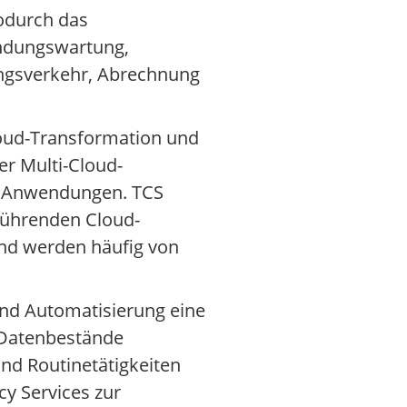
wodurch das
endungswartung,
ungsverkehr, Abrechnung
loud-Transformation und
er Multi-Cloud-
e Anwendungen. TCS
 führenden Cloud-
nd werden häufig von
 und Automatisierung eine
e Datenbestände
und Routinetätigkeiten
cy Services zur