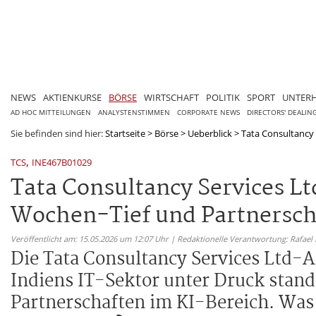
NEWS
AKTIENKURSE
BÖRSE
WIRTSCHAFT
POLITIK
SPORT
UNTER
AD HOC MITTEILUNGEN
ANALYSTENSTIMMEN
CORPORATE NEWS
DIRECTORS' DEALIN
Sie befinden sind hier:
Startseite
>
Börse
>
Ueberblick
>
Tata Consultancy S
,
TCS
INE467B01029
Tata Consultancy Services L
Wochen-Tief und Partnerscha
Veröffentlicht am: 15.05.2026 um 12:07 Uhr | Redaktionelle Verantwortung: Rafael
Die Tata Consultancy Services Ltd-A
Indiens IT-Sektor unter Druck stand.
Partnerschaften im KI-Bereich. Was b