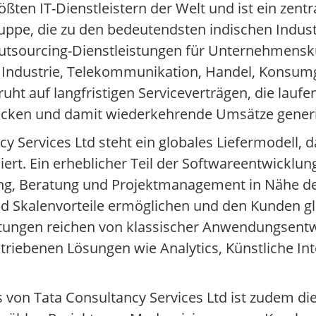
ßten IT-Dienstleistern der Welt und ist ein zentr
ruppe, die zu den bedeutendsten indischen Indus
utsourcing-Dienstleistungen für Unternehmensk
, Industrie, Telekommunikation, Handel, Konsumg
uht auf langfristigen Serviceverträgen, die lauf
ecken und damit wiederkehrende Umsätze generi
y Services Ltd steht ein globales Liefermodell, 
ert. Ein erheblicher Teil der Softwareentwicklu
uung, Beratung und Projektmanagement in Nähe 
und Skalenvorteile ermöglichen und den Kunden gle
stungen reichen von klassischer Anwendungsent
riebenen Lösungen wie Analytics, Künstliche Int
s von Tata Consultancy Services Ltd ist zudem di