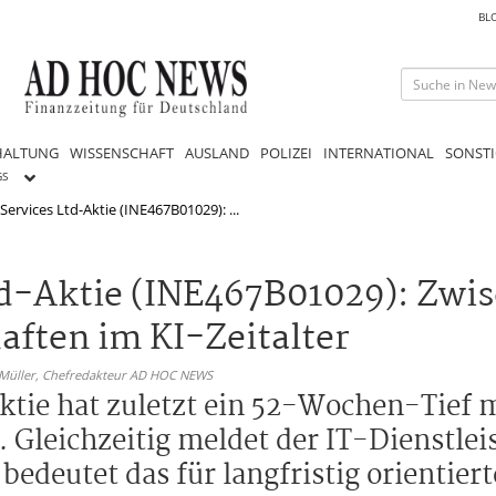
BL
HALTUNG
WISSENSCHAFT
AUSLAND
POLIZEI
INTERNATIONAL
SONSTI
GS
ervices Ltd-Aktie (INE467B01029): ...
td-Aktie (INE467B01029): Zwi
ften im KI-Zeitalter
 Müller,
Chefredakteur AD HOC NEWS
ktie hat zuletzt ein 52-Wochen-Tief 
 Gleichzeitig meldet der IT-Dienstlei
edeutet das für langfristig orientiert