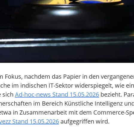
t im Fokus, nachdem das Papier in den vergangen
he im indischen IT-Sektor widerspiegelt, wie ein
e sich
Ad-hoc-news Stand 15.05.2026
bezieht. Par
nerschaften im Bereich Künstliche Intelligenz und
 etwa in Zusammenarbeit mit dem Commerce-Spezi
vezz Stand 15.05.2026
aufgegriffen wird.