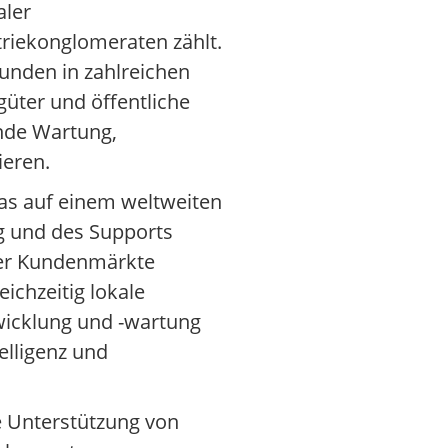
aler
triekonglomeraten zählt.
unden in zahlreichen
üter und öffentliche
ende Wartung,
eren.
das auf einem weltweiten
ng und des Supports
der Kundenmärkte
ichzeitig lokale
wicklung und -wartung
elligenz und
e Unterstützung von