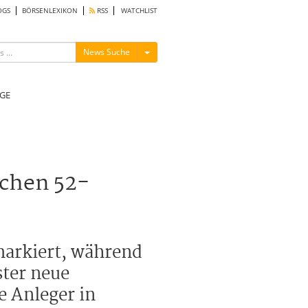
OGS
BÖRSENLEXIKON
RSS
WATCHLIST
Menü ein-/ausblenden
News Suche
GE
schen 52-
markiert, während
ster neue
e Anleger in