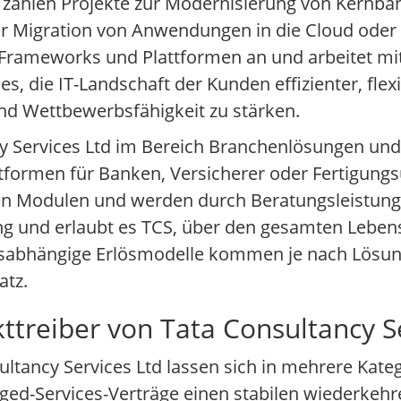
u zählen Projekte zur Modernisierung von Kernb
r Migration von Anwendungen in die Cloud oder
e Frameworks und Plattformen an und arbeitet mi
, die IT-Landschaft der Kunden effizienter, flexi
nd Wettbewerbsfähigkeit zu stärken.
cy Services Ltd im Bereich Branchenlösungen und
attformen für Banken, Versicherer oder Fertigun
en Modulen und werden durch Beratungsleistunge
ng und erlaubt es TCS, über den gesamten Lebens
gsabhängige Erlösmodelle kommen je nach Lösung
atz.
ttreiber von Tata Consultancy S
tancy Services Ltd lassen sich in mehrere Katego
aged-Services-Verträge einen stabilen wiederke