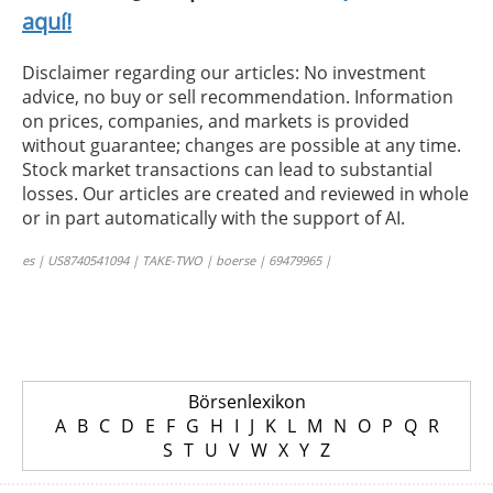
aquí!
Disclaimer regarding our articles: No investment
advice, no buy or sell recommendation. Information
on prices, companies, and markets is provided
without guarantee; changes are possible at any time.
Stock market transactions can lead to substantial
losses. Our articles are created and reviewed in whole
or in part automatically with the support of AI.
es | US8740541094 | TAKE-TWO | boerse | 69479965 |
Börsenlexikon
A
B
C
D
E
F
G
H
I
J
K
L
M
N
O
P
Q
R
S
T
U
V
W
X
Y
Z