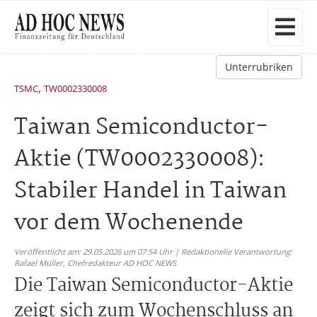
Unterrubriken
,
TSMC
TW0002330008
Taiwan Semiconductor-
Aktie (TW0002330008):
Stabiler Handel in Taiwan
vor dem Wochenende
Veröffentlicht am: 29.05.2026 um 07:54 Uhr | Redaktionelle Verantwortung:
Rafael Müller,
Chefredakteur AD HOC NEWS
Die Taiwan Semiconductor-Aktie
zeigt sich zum Wochenschluss an