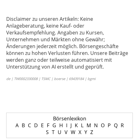
Disclaimer zu unseren Artikeln: Keine
Anlageberatung, keine Kauf- oder
Verkaufsempfehlung. Angaben zu Kursen,
Unternehmen und Märkten ohne Gewähr;
Änderungen jederzeit möglich. Börsengeschäfte
können zu hohen Verlusten führen. Unsere Beiträge
werden ganz oder teilweise automatisiert mit
Unterstützung von AI erstellt und geprüft.
de | TW0002330008 | TSMC | boerse | 69439184 | bgmi
Börsenlexikon
A
B
C
D
E
F
G
H
I
J
K
L
M
N
O
P
Q
R
S
T
U
V
W
X
Y
Z