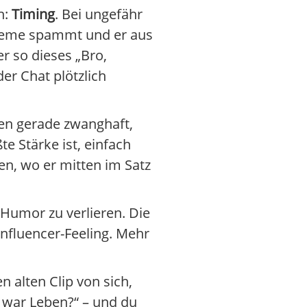
n:
Timing
. Bei ungefähr
s Meme spammt und er aus
r so dieses „Bro,
er Chat plötzlich
hen gerade zwanghaft,
te Stärke ist, einfach
n, wo er mitten im Satz
Humor zu verlieren. Die
-Influencer-Feeling. Mehr
n alten Clip von sich,
 war Leben?“ – und du