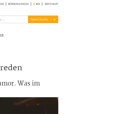
OGS
BÖRSENLEXIKON
RSS
WATCHLIST
Menü ein-/ausblenden
News Suche
GE
 reden
Humor. Was im