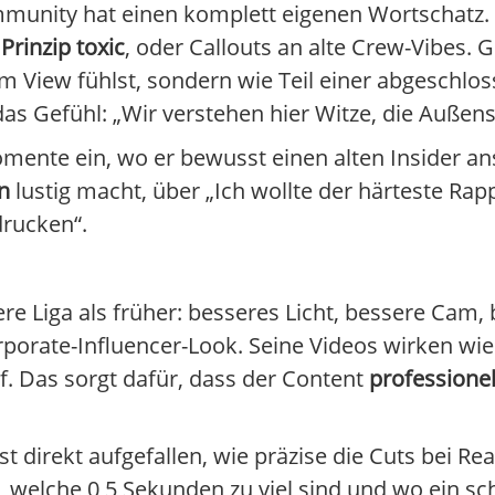
mmunity hat einen komplett eigenen Wortschatz.
Prinzip toxic
, oder Callouts an alte Crew-Vibes. 
om View fühlst, sondern wie Teil einer abgeschl
das Gefühl: „Wir verstehen hier Witze, die Außens
nte ein, wo er bewusst einen alten Insider ans
n
lustig macht, über „Ich wollte der härteste Rap
drucken“.
re Liga als früher: besseres Licht, bessere Cam,
rporate-Influencer-Look. Seine Videos wirken wie 
. Das sorgt dafür, dass der Content
professionel
t direkt aufgefallen, wie präzise die Cuts bei Re
 welche 0,5 Sekunden zu viel sind und wo ein s