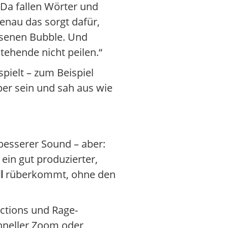
 Da fallen Wörter und
Genau das sorgt dafür,
ossenen Bubble. Und
tehende nicht peilen.“
pielt – zum Beispiel
per sein und sah aus wie
 besserer Sound – aber:
ein gut produzierter,
l
rüberkommt, ohne den
actions und Rage-
chneller Zoom oder