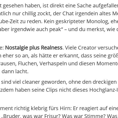
gesehen haben, ist direkt eine Sache aufgefalle
tlich nur chillig zockt, der Chat irgendein alte
be-Zeit zu reden. Kein geskripteter Monolog, ehe
aber irgendwie auch peak“ – und du merkst, wie d
e:
Nostalgie plus Realness
. Viele Creator versuc
h eher so an, als hätte er erkannt, dass seine größ
 Pausen, Fluchen, Verhaspeln und diesen Momente
 dann lacht.
sind viel cleaner geworden, ohne den dreckigen 
trotzdem haben seine Clips nicht dieses Hochglanz
t richtig klebrig fürs Hirn: Er reagiert auf eine
 „Bruder, was war Frisur? Was war Stimme? Was