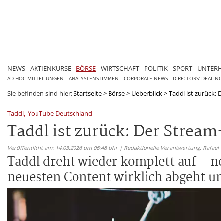
NEWS
AKTIENKURSE
BÖRSE
WIRTSCHAFT
POLITIK
SPORT
UNTER
AD HOC MITTEILUNGEN
ANALYSTENSTIMMEN
CORPORATE NEWS
DIRECTORS' DEALIN
Sie befinden sind hier:
Startseite
>
Börse
>
Ueberblick
>
Taddl ist zurück:
,
Taddl
YouTube Deutschland
Taddl ist zurück: Der Strea
Veröffentlicht am: 14.03.2026 um 06:48 Uhr | Redaktionelle Verantwortung: Rafael
Taddl dreht wieder komplett auf – n
neuesten Content wirklich abgeht u