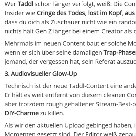
Wer
Taddl
schon länger verfolgt, weiß: Die Co
Insider wie
Cringe des Todes
,
lost im Kopf
,
aus 
dass du dich als Zuschauer nicht wie ein rand
nichts hält Gen Z länger bei einem Creator als 
Mehrmals im neuen Content baut er solche Mome
wenn er sich über seine damaligen
Trap-Phase
jemand, der vergessen hat, sein Referat auszu
3. Audiovisueller Glow-Up
Technisch ist der neue Taddl-Content eine ande
Er hält es weit entfernt von diesem cleanen Co
aber trotzdem rough gehaltener Stream-Best-of
DIY-Charme
zu killen.
Als wir den aktuellen Upload gebinged haben, is
Momenten gesetzt sind. Der Editor weiß genau,