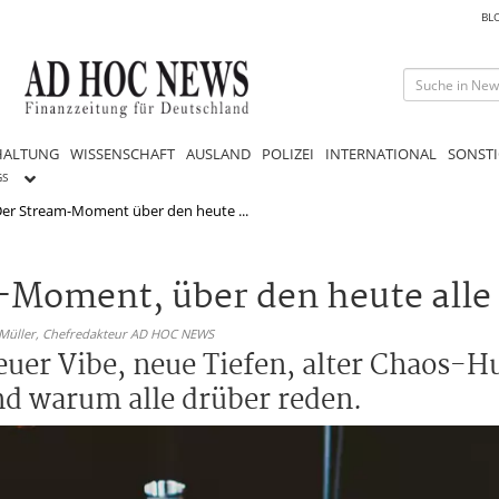
BL
HALTUNG
WISSENSCHAFT
AUSLAND
POLIZEI
INTERNATIONAL
SONSTI
GS
 Der Stream-Moment über den heute ...
m-Moment, über den heute alle
 Müller,
Chefredakteur AD HOC NEWS
euer Vibe, neue Tiefen, alter Chaos-
nd warum alle drüber reden.