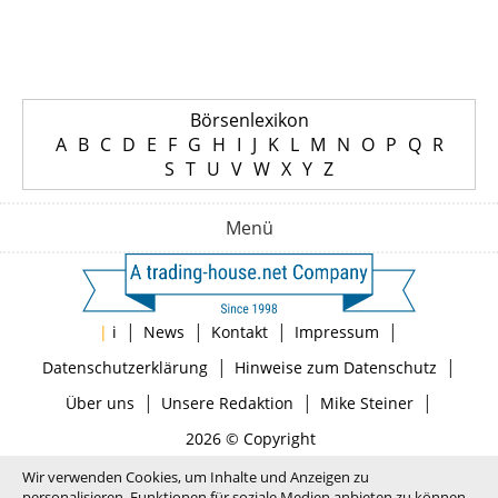
Börsenlexikon
A
B
C
D
E
F
G
H
I
J
K
L
M
N
O
P
Q
R
S
T
U
V
W
X
Y
Z
Menü
|
|
|
|
|
i
News
Kontakt
Impressum
|
|
Datenschutzerklärung
Hinweise zum Datenschutz
|
|
|
Über uns
Unsere Redaktion
Mike Steiner
2026 © Copyright
Wir verwenden Cookies, um Inhalte und Anzeigen zu
personalisieren, Funktionen für soziale Medien anbieten zu können