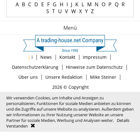
A
B
C
D
E
F
G
H
I
J
K
L
M
N
O
P
Q
R
S
T
U
V
W
X
Y
Z
Menü
|
|
|
|
|
i
News
Kontakt
Impressum
|
|
Datenschutzerklärung
Hinweise zum Datenschutz
|
|
|
Über uns
Unsere Redaktion
Mike Steiner
2026 © Copyright
Wir verwenden Cookies, um Inhalte und Anzeigen zu
personalisieren, Funktionen für soziale Medien anbieten zu können
und die Zugriffe auf unsere Website zu analysieren. Außerdem geben
wir Informationen zu Ihrer Nutzung unserer Website an unsere
Partner für soziale Medien, Werbung und Analysen weiter.
Details
Verstanden