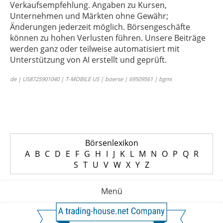
Verkaufsempfehlung. Angaben zu Kursen,
Unternehmen und Märkten ohne Gewähr;
Änderungen jederzeit möglich. Börsengeschäfte
können zu hohen Verlusten führen. Unsere Beiträge
werden ganz oder teilweise automatisiert mit
Unterstützung von AI erstellt und geprüft.
de | US8725901040 | T-MOBILE US | boerse | 69509561 | bgmi
Börsenlexikon
A
B
C
D
E
F
G
H
I
J
K
L
M
N
O
P
Q
R
S
T
U
V
W
X
Y
Z
Menü