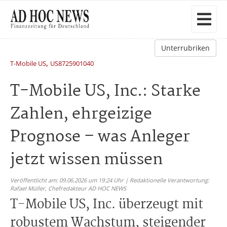
Unterrubriken
,
T-Mobile US
US8725901040
T-Mobile US, Inc.: Starke
Zahlen, ehrgeizige
Prognose – was Anleger
jetzt wissen müssen
Veröffentlicht am: 09.06.2026 um 19:24 Uhr | Redaktionelle Verantwortung:
Rafael Müller,
Chefredakteur AD HOC NEWS
T-Mobile US, Inc. überzeugt mit
robustem Wachstum, steigender