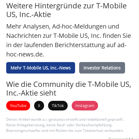
Weitere Hintergründe zur T-Mobile
US, Inc.-Aktie
Mehr Analysen, Ad-hoc-Meldungen und
Nachrichten zur T-Mobile US, Inc. finden Sie
in der laufenden Berichterstattung auf ad-
hoc-news.de.
Mehr T-Mobile US, Inc.-News
Investor Relations
Wie die Community die T-Mobile US,
Inc.-Aktie sieht
YouTube
X
TikTok
Instagram
Dieser Artikel wurde a.i.-gestuetzt erstellt und redaktionell geprueft.
Keine Anlageberatung, keine Kauf- oder Verkaufsempfehlung.
Boersengeschaefte sind mit Risiken bis zum Totalverlust verbunden.