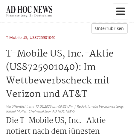
Unterrubriken
,
T-Mobile US
US8725901040
T-Mobile US, Inc.-Aktie
(US8725901040): Im
Wettbewerbscheck mit
Verizon und AT&T
Veröffentlicht am: 17.06.2026 um 09:32 Uhr | Redaktionelle Verantwortung:
Rafael Müller,
Chefredakteur AD HOC NEWS
Die T-Mobile US, Inc.-Aktie
notiert nach dem jüngsten