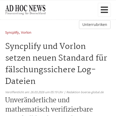
Unterrubriken
,
Syncplify
Vorlon
Syncplify und Vorlon
setzen neuen Standard für
fälschungssichere Log-
Dateien
Veröffentlicht am: 26.03.2026 um 05:19 Uhr | Redaktion boerse-global.de
Unveränderliche und
mathematisch verifizierbare