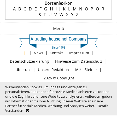
Börsenlexikon
A
B
C
D
E
F
G
H
I
J
K
L
M
N
O
P
Q
R
S
T
U
V
W
X
Y
Z
Menü
|
|
|
|
|
i
News
Kontakt
Impressum
|
|
Datenschutzerklärung
Hinweise zum Datenschutz
|
|
|
Über uns
Unsere Redaktion
Mike Steiner
2026 © Copyright
Wir verwenden Cookies, um Inhalte und Anzeigen zu
personalisieren, Funktionen für soziale Medien anbieten zu können
und die Zugriffe auf unsere Website zu analysieren. Außerdem geben
wir Informationen zu Ihrer Nutzung unserer Website an unsere
Partner für soziale Medien, Werbung und Analysen weiter.
Details
Verstanden