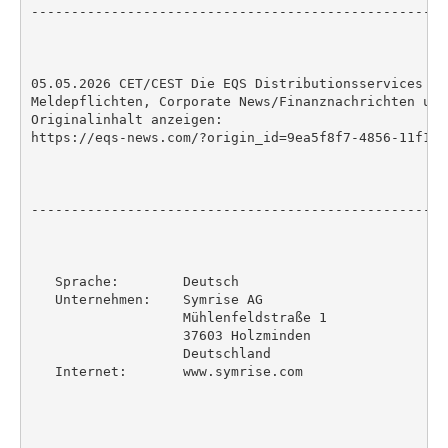
----------------------------------------------------
05.05.2026 CET/CEST Die EQS Distributionsservices um
Meldepflichten, Corporate News/Finanznachrichten und
Originalinhalt anzeigen:

https://eqs-news.com/?origin_id=9ea5f8f7-4856-11f1-8
----------------------------------------------------
   Sprache:        Deutsch

   Unternehmen:    Symrise AG

                   Mühlenfeldstraße 1

                   37603 Holzminden

                   Deutschland

   Internet:       www.symrise.com
