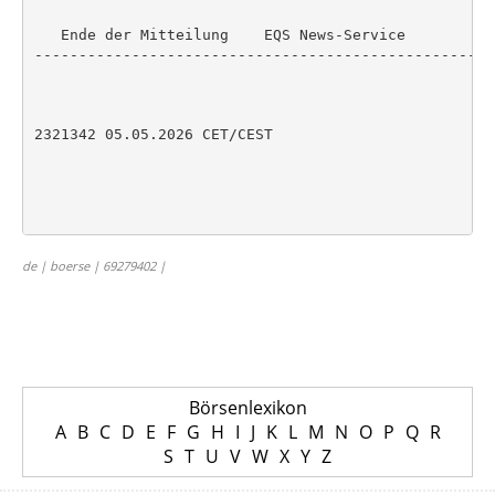
   Ende der Mitteilung    EQS News-Service

----------------------------------------------------
2321342 05.05.2026 CET/CEST

de | boerse | 69279402 |
Börsenlexikon
A
B
C
D
E
F
G
H
I
J
K
L
M
N
O
P
Q
R
S
T
U
V
W
X
Y
Z