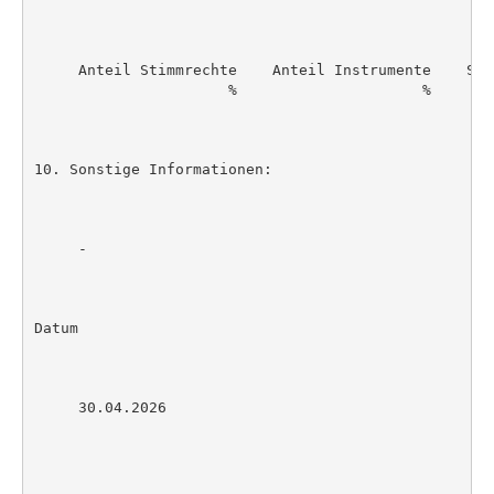
     Anteil Stimmrechte    Anteil Instrumente    Summ
                      %                     %        
10. Sonstige Informationen:

     -

Datum

     30.04.2026
