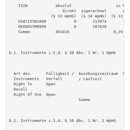
    ISIN            absolut                   in %

                       direkt  zugerechnet       dir
                  (§ 33 WpHG)  (§ 34 WpHG)  (§ 33 Wp
    US87155N1090            0       213974          
    DE000SYM9999            0       187036          
    Summe           401010                   0,29 %

b.1. Instrumente i.S.d. § 38 Abs. 1 Nr. 1 WpHG

  Art des       Fälligkeit /  Ausübungszeitraum  Sti
  Instruments   Verfall       / Laufzeit            
  Right To      Open                                
  Recall

  Right Of Use  Open                                
                              Summe                 
b.2. Instrumente i.S.d. § 38 Abs. 1 Nr. 2 WpHG
