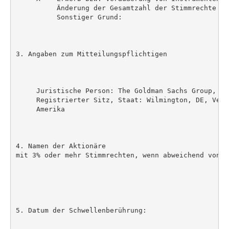
          Änderung der Gesamtzahl der Stimmrechte

          Sonstiger Grund:

3. Angaben zum Mitteilungspflichtigen

     Juristische Person: The Goldman Sachs Group, Inc
     Registrierter Sitz, Staat: Wilmington, DE, Vere
     Amerika

4. Namen der Aktionäre

mit 3% oder mehr Stimmrechten, wenn abweichend von 3.
5. Datum der Schwellenberührung:
