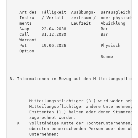
    Art des  Fälligkeit  Ausübungs-  Barausgleich   
    Instru-  / Verfall   zeitraum /  oder physische 
    ments                Laufzeit    Abwicklung     
    Swap     22.04.2036              Bar            
    Call     31.12.2030              Bar            
    Warrant

    Put      19.06.2026              Physisch       
    Option

                                     Summe          
8. Informationen in Bezug auf den Mitteilungspflichti
        Mitteilungspflichtiger (3.) wird weder beher
        Mitteilungspflichtiger andere Unternehmen, d
        Emittenten (1.) halten oder denen Stimmrecht
        zugerechnet werden.

   X    Vollständige Kette der Tochterunternehmen, b
        obersten beherrschenden Person oder dem ober
        Unternehmen:
