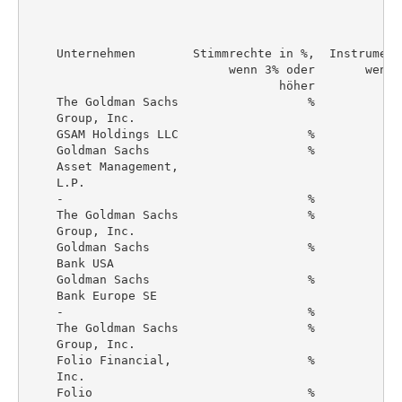
    Unternehmen        Stimmrechte in %,  Instrument
                            wenn 3% oder       wenn 
                                   höher            
    The Goldman Sachs                  %            
    Group, Inc.

    GSAM Holdings LLC                  %            
    Goldman Sachs                      %            
    Asset Management,

    L.P.

    -                                  %            
    The Goldman Sachs                  %            
    Group, Inc.

    Goldman Sachs                      %            
    Bank USA

    Goldman Sachs                      %            
    Bank Europe SE

    -                                  %            
    The Goldman Sachs                  %            
    Group, Inc.

    Folio Financial,                   %            
    Inc.

    Folio                              %            