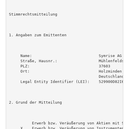
Stimmrechtsmitteilung

1. Angaben zum Emittenten

     Name:                             Symrise AG

     Straße, Hausnr.:                  Mühlenfeldstra
     PLZ:                              37603

     Ort:                              Holzminden

                                       Deutschland

     Legal Entity Identifier (LEI):    529900D82I6R96
2. Grund der Mitteilung

          Erwerb bzw. Veräußerung von Aktien mit Stim
     X    Erwerb bzw. Veräußerung von Instrumenten
