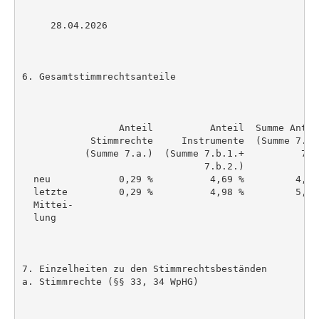
     28.04.2026

6. Gesamtstimmrechtsanteile

                 Anteil          Anteil  Summe Antei
            Stimmrechte     Instrumente  (Summe 7.a.
           (Summe 7.a.)  (Summe 7.b.1.+          7.b
                                7.b.2.)

  neu            0,29 %          4,69 %         4,98
  letzte         0,29 %          4,98 %         5,27
  Mittei-

  lung

7. Einzelheiten zu den Stimmrechtsbeständen

a. Stimmrechte (§§ 33, 34 WpHG)
