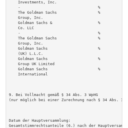
    Investments, Inc.

    -                                  %            
    The Goldman Sachs                  %            
    Group, Inc.

    Goldman Sachs &                    %            
    Co. LLC

    -                                  %            
    The Goldman Sachs                  %            
    Group, Inc.

    Goldman Sachs                      %            
    (UK) L.L.C.

    Goldman Sachs                      %            
    Group UK Limited

    Goldman Sachs                      %            
    International

9. Bei Vollmacht gemäß § 34 Abs. 3 WpHG

(nur möglich bei einer Zurechnung nach § 34 Abs. 1 S
Datum der Hauptversammlung:

Gesamtstimmrechtsanteile (6.) nach der Hauptversammlu