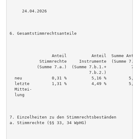
     24.04.2026

6. Gesamtstimmrechtsanteile

                 Anteil          Anteil  Summe Antei
            Stimmrechte     Instrumente  (Summe 7.a.
           (Summe 7.a.)  (Summe 7.b.1.+          7.b
                                7.b.2.)

  neu            0,31 %          5,16 %         5,48
  letzte         1,31 %          4,49 %         5,81
  Mittei-

  lung

7. Einzelheiten zu den Stimmrechtsbeständen

a. Stimmrechte (§§ 33, 34 WpHG)
