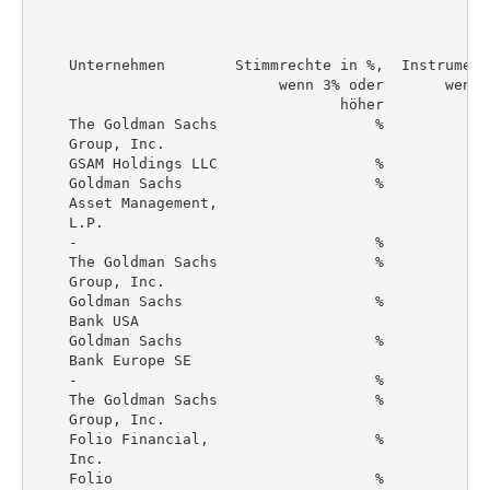
    Unternehmen        Stimmrechte in %,  Instrument
                            wenn 3% oder       wenn 
                                   höher            
    The Goldman Sachs                  %            
    Group, Inc.

    GSAM Holdings LLC                  %            
    Goldman Sachs                      %            
    Asset Management,

    L.P.

    -                                  %            
    The Goldman Sachs                  %            
    Group, Inc.

    Goldman Sachs                      %            
    Bank USA

    Goldman Sachs                      %            
    Bank Europe SE

    -                                  %            
    The Goldman Sachs                  %            
    Group, Inc.

    Folio Financial,                   %            
    Inc.

    Folio                              %            