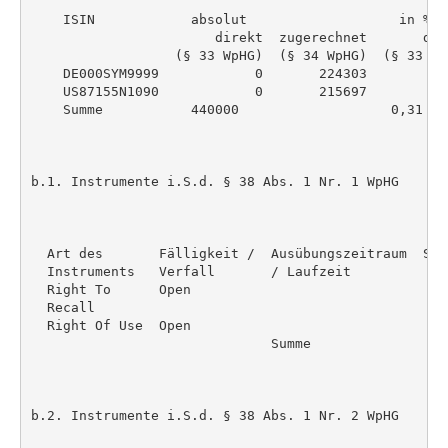
    ISIN            absolut                   in %

                       direkt  zugerechnet       dir
                  (§ 33 WpHG)  (§ 34 WpHG)  (§ 33 Wp
    DE000SYM9999            0       224303          
    US87155N1090            0       215697          
    Summe           440000                   0,31 %

b.1. Instrumente i.S.d. § 38 Abs. 1 Nr. 1 WpHG

  Art des       Fälligkeit /  Ausübungszeitraum  Sti
  Instruments   Verfall       / Laufzeit            
  Right To      Open                                
  Recall

  Right Of Use  Open                                
                              Summe                 
b.2. Instrumente i.S.d. § 38 Abs. 1 Nr. 2 WpHG
