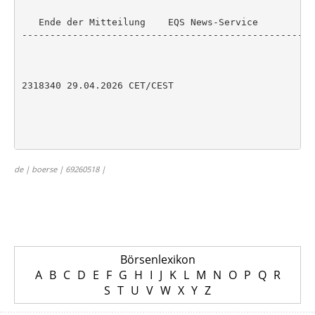
   Ende der Mitteilung    EQS News-Service

----------------------------------------------------
2318340 29.04.2026 CET/CEST

de | boerse | 69260518 |
Börsenlexikon
A
B
C
D
E
F
G
H
I
J
K
L
M
N
O
P
Q
R
S
T
U
V
W
X
Y
Z