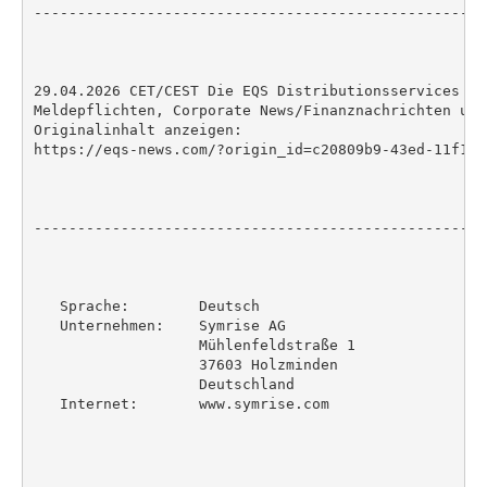
----------------------------------------------------
29.04.2026 CET/CEST Die EQS Distributionsservices um
Meldepflichten, Corporate News/Finanznachrichten und
Originalinhalt anzeigen:

https://eqs-news.com/?origin_id=c20809b9-43ed-11f1-8
----------------------------------------------------
   Sprache:        Deutsch

   Unternehmen:    Symrise AG

                   Mühlenfeldstraße 1

                   37603 Holzminden

                   Deutschland

   Internet:       www.symrise.com
