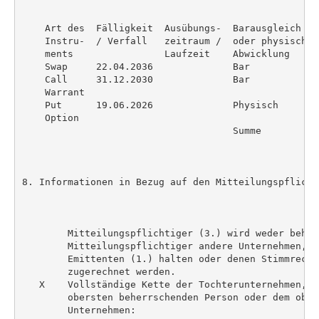
    Art des  Fälligkeit  Ausübungs-  Barausgleich   
    Instru-  / Verfall   zeitraum /  oder physische 
    ments                Laufzeit    Abwicklung     
    Swap     22.04.2036              Bar            
    Call     31.12.2030              Bar            
    Warrant

    Put      19.06.2026              Physisch       
    Option

                                     Summe          
8. Informationen in Bezug auf den Mitteilungspflichti
        Mitteilungspflichtiger (3.) wird weder beher
        Mitteilungspflichtiger andere Unternehmen, d
        Emittenten (1.) halten oder denen Stimmrecht
        zugerechnet werden.

   X    Vollständige Kette der Tochterunternehmen, b
        obersten beherrschenden Person oder dem ober
        Unternehmen:
