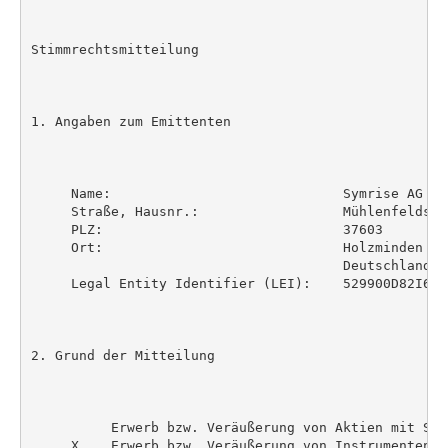
Stimmrechtsmitteilung

1. Angaben zum Emittenten

     Name:                             Symrise AG

     Straße, Hausnr.:                  Mühlenfeldstra
     PLZ:                              37603

     Ort:                              Holzminden

                                       Deutschland

     Legal Entity Identifier (LEI):    529900D82I6R96
2. Grund der Mitteilung

          Erwerb bzw. Veräußerung von Aktien mit Stim
     X    Erwerb bzw. Veräußerung von Instrumenten
