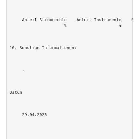
     Anteil Stimmrechte    Anteil Instrumente    Summ
                      %                     %        
10. Sonstige Informationen:

     -

Datum

     29.04.2026
