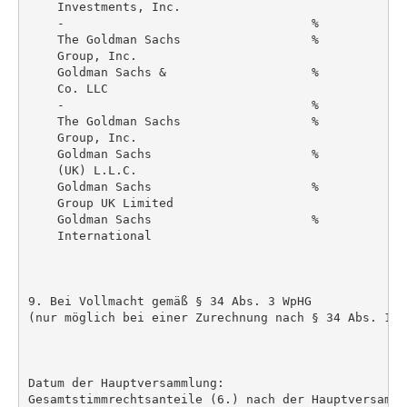
    Investments, Inc.

    -                                  %            
    The Goldman Sachs                  %            
    Group, Inc.

    Goldman Sachs &                    %            
    Co. LLC

    -                                  %            
    The Goldman Sachs                  %            
    Group, Inc.

    Goldman Sachs                      %            
    (UK) L.L.C.

    Goldman Sachs                      %            
    Group UK Limited

    Goldman Sachs                      %            
    International

9. Bei Vollmacht gemäß § 34 Abs. 3 WpHG

(nur möglich bei einer Zurechnung nach § 34 Abs. 1 S
Datum der Hauptversammlung:

Gesamtstimmrechtsanteile (6.) nach der Hauptversammlu