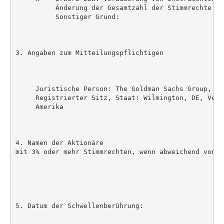
          Änderung der Gesamtzahl der Stimmrechte

          Sonstiger Grund:

3. Angaben zum Mitteilungspflichtigen

     Juristische Person: The Goldman Sachs Group, Inc
     Registrierter Sitz, Staat: Wilmington, DE, Vere
     Amerika

4. Namen der Aktionäre

mit 3% oder mehr Stimmrechten, wenn abweichend von 3.
5. Datum der Schwellenberührung:
