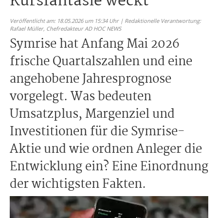
Kursfantasie weckt
Veröffentlicht am: 18.05.2026 um 15:34 Uhr | Redaktionelle Verantwortung:
Rafael Müller,
Chefredakteur AD HOC NEWS
Symrise hat Anfang Mai 2026
frische Quartalszahlen und eine
angehobene Jahresprognose
vorgelegt. Was bedeuten
Umsatzplus, Margenziel und
Investitionen für die Symrise-
Aktie und wie ordnen Anleger die
Entwicklung ein? Eine Einordnung
der wichtigsten Fakten.