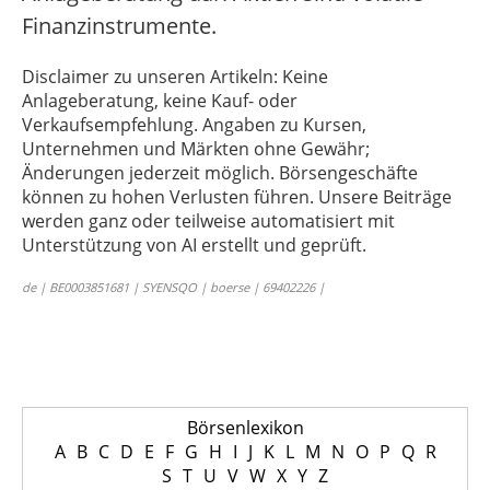
Finanzinstrumente.
Disclaimer zu unseren Artikeln: Keine
Anlageberatung, keine Kauf- oder
Verkaufsempfehlung. Angaben zu Kursen,
Unternehmen und Märkten ohne Gewähr;
Änderungen jederzeit möglich. Börsengeschäfte
können zu hohen Verlusten führen. Unsere Beiträge
werden ganz oder teilweise automatisiert mit
Unterstützung von AI erstellt und geprüft.
de | BE0003851681 | SYENSQO | boerse | 69402226 |
Börsenlexikon
A
B
C
D
E
F
G
H
I
J
K
L
M
N
O
P
Q
R
S
T
U
V
W
X
Y
Z