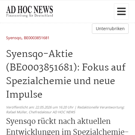
Unterrubriken
,
Syensqo
BE0003851681
Syensqo-Aktie
(BE0003851681): Fokus auf
Spezialchemie und neue
Impulse
Veröffentlicht am: 22.05.2026 um 16:20 Uhr | Redaktionelle Verantwortung:
Rafael Müller,
Chefredakteur AD HOC NEWS
Syensqo rückt nach aktuellen
Entwicklungen im Spezialchemie-