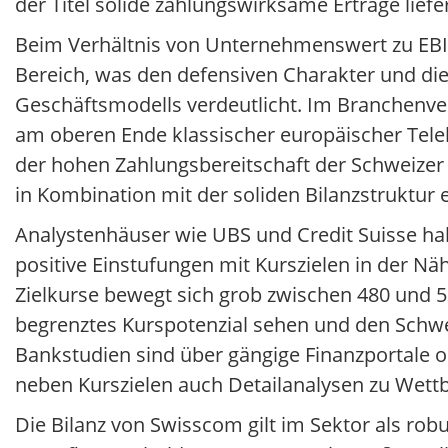
der Titel solide zahlungswirksame Erträge lief
Beim Verhältnis von Unternehmenswert zu EBIT
Bereich, was den defensiven Charakter und die
Geschäftsmodells verdeutlicht. Im Branchenver
am oberen Ende klassischer europäischer Tel
der hohen Zahlungsbereitschaft der Schweize
in Kombination mit der soliden Bilanzstruktur
Analystenhäuser wie UBS und Credit Suisse ha
positive Einstufungen mit Kurszielen in der Nä
Zielkurse bewegt sich grob zwischen 480 und 53
begrenztes Kurspotenzial sehen und den Schwe
Bankstudien sind über gängige Finanzportale od
neben Kurszielen auch Detailanalysen zu Wettb
Die Bilanz von Swisscom gilt im Sektor als r