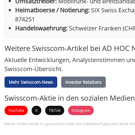
Umsatztreiber:
Mobilfunk- und Breitbandab
Heimatboerse / Notierung:
SIX Swiss Exchan
874251
Handelswaehrung:
Schweizer Franken (CHF
Weitere Swisscom-Artikel bei AD HOC
Aktuelle Entwicklungen, Analystenstimmen und
Swisscom-Übersicht.
Mehr Swisscom-News
Investor Relations
Swisscom-Aktie in den sozialen Medien
YouTube
X
TikTok
Instagram
Dieser Artikel wurde a.i.-gestuetzt erstellt und redaktionell geprueft. Keine