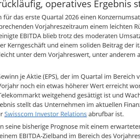
ückläufig, operatives Ergebnis s
 für das erste Quartal 2026 einen Konzernumsatz
sprechenden Vorjahreszeitraum einem leichten R
ereinigte EBITDA blieb trotz des moderaten Ums
zer Kerngeschäft und einem soliden Beitrag der it
 leicht unter dem Vorjahreswert, unter anderem
ewinn je Aktie (EPS), der im Quartal im Bereich v
Vorjahr noch ein etwas höherer Wert erreicht wo
 Telekommarkt weitgehend gesättigt ist und Wac
ebnis stellt das Unternehmen im aktuellen Finan
er
Swisscom Investor Relations
abrufbar ist.
rn seine bisherige Prognose mit einem erwartet
einem EBITDA-Zielband im Bereich des Vorjahres.