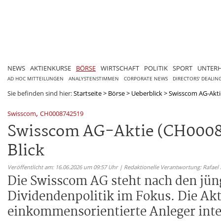
NEWS
AKTIENKURSE
BÖRSE
WIRTSCHAFT
POLITIK
SPORT
UNTER
AD HOC MITTEILUNGEN
ANALYSTENSTIMMEN
CORPORATE NEWS
DIRECTORS' DEALIN
Sie befinden sind hier:
Startseite
>
Börse
>
Ueberblick
>
Swisscom AG-Aktie
,
Swisscom
CH0008742519
Swisscom AG-Aktie (CH00087
Blick
Veröffentlicht am: 16.06.2026 um 09:57 Uhr | Redaktionelle Verantwortung: Rafael
Die Swisscom AG steht nach den jüng
Dividendenpolitik im Fokus. Die Ak
einkommensorientierte Anleger inte