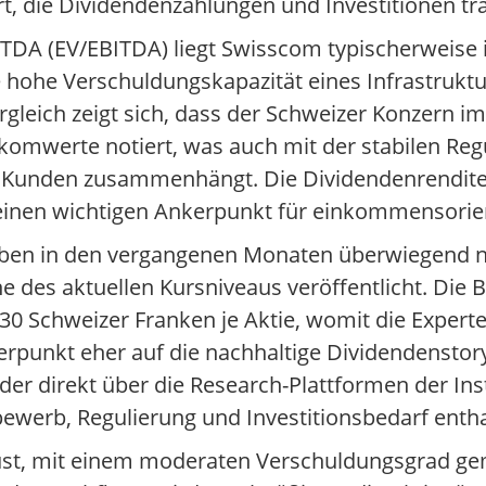
ert, die Dividendenzahlungen und Investitionen t
DA (EV/EBITDA) liegt Swisscom typischerweise i
 hohe Verschuldungskapazität eines Infrastruktu
gleich zeigt sich, dass der Schweizer Konzern 
ekomwerte notiert, was auch mit der stabilen R
r Kunden zusammenhängt. Die Dividendenrendite
 einen wichtigen Ankerpunkt für einkommensorien
ben in den vergangenen Monaten überwiegend neu
he des aktuellen Kursniveaus veröffentlicht. Die
0 Schweizer Franken je Aktie, womit die Experten
rpunkt eher auf die nachhaltige Dividendenstor
er direkt über die Research-Plattformen der Inst
ewerb, Regulierung und Investitionsbedarf entha
obust, mit einem moderaten Verschuldungsgrad g