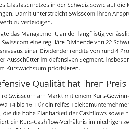
es Glasfasernetzes in der Schweiz sowie auf die
ngen. Damit unterstreicht Swisscom ihren Anspru
erb zu verteidigen.
tigte das Management, an der langfristig verlässl
te Swisscom eine reguläre Dividende von 22 Schwe
rsniveaus einer Dividendenrendite von rund 4 Pro
ktiver Ausschütter im defensiven Segment, insbeso
em Kurswachstum priorisieren.
ensive Qualität hat ihren Preis
wird Swisscom am Markt mit einem Kurs-Gewinn-V
twa 14 bis 16. Für ein reifes Telekomunternehm
 die die hohe Planbarkeit der Cashflows sowie 
siert ein Kurs-Cashflow-Verhältnis im niedrigen zw