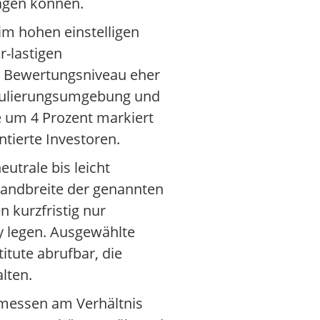
ragen können.
m hohen einstelligen
r-lastigen
im Bewertungsniveau eher
egulierungsumgebung und
 um 4 Prozent markiert
tierte Investoren.
trale bis leicht
 Bandbreite der genannten
 kurzfristig nur
y legen. Ausgewählte
itute abrufbar, die
lten.
emessen am Verhältnis