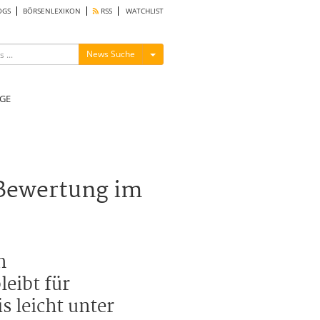
OGS
BÖRSENLEXIKON
RSS
WATCHLIST
Menü ein-/ausblenden
News Suche
GE
Bewertung im
n
eibt für
 leicht unter