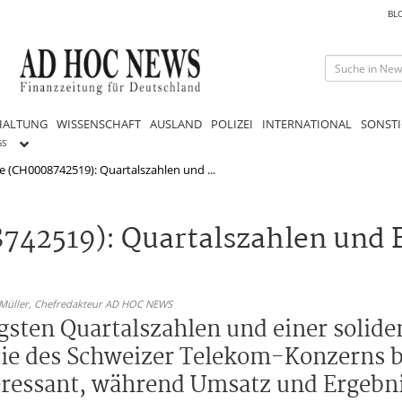
BL
HALTUNG
WISSENSCHAFT
AUSLAND
POLIZEI
INTERNATIONAL
SONSTI
GS
 (CH0008742519): Quartalszahlen und ...
42519): Quartalszahlen und 
 Müller,
Chefredakteur AD HOC NEWS
sten Quartalszahlen und einer solide
tie des Schweizer Telekom-Konzerns bl
ressant, während Umsatz und Ergebnis