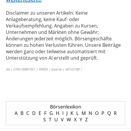
Disclaimer zu unseren Artikeln: Keine
Anlageberatung, keine Kauf- oder
Verkaufsempfehlung. Angaben zu Kursen,
Unternehmen und Märkten ohne Gewähr;
Änderungen jederzeit möglich. Börsengeschäfte
können zu hohen Verlusten führen. Unsere Beiträge
werden ganz oder teilweise automatisiert mit
Unterstützung von AI erstellt und geprüft.
de | CH0126881561 | SWISS | boerse | 69122108 |
Börsenlexikon
A
B
C
D
E
F
G
H
I
J
K
L
M
N
O
P
Q
R
S
T
U
V
W
X
Y
Z