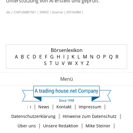
Unterstützung von AI erstellt und geprüft.
de | CH0126881561 | SWISS | boerse | 69154384 |
Börsenlexikon
A
B
C
D
E
F
G
H
I
J
K
L
M
N
O
P
Q
R
S
T
U
V
W
X
Y
Z
Menü
|
|
|
|
|
i
News
Kontakt
Impressum
|
|
Datenschutzerklärung
Hinweise zum Datenschutz
|
|
|
Über uns
Unsere Redaktion
Mike Steiner