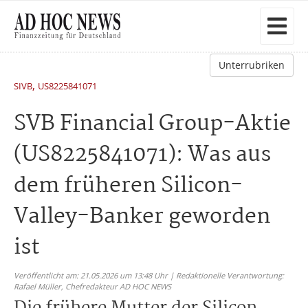
Unterrubriken
,
SIVB
US8225841071
SVB Financial Group-Aktie
(US8225841071): Was aus
dem früheren Silicon-
Valley-Banker geworden
ist
Veröffentlicht am: 21.05.2026 um 13:48 Uhr | Redaktionelle Verantwortung:
Rafael Müller,
Chefredakteur AD HOC NEWS