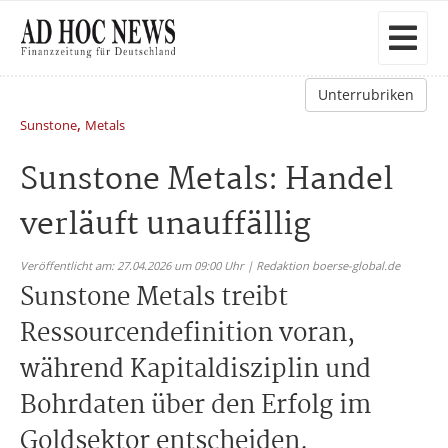
Unterrubriken
,
Sunstone
Metals
Sunstone Metals: Handel
verläuft unauffällig
Veröffentlicht am: 27.04.2026 um 09:00 Uhr | Redaktion boerse-global.de
Sunstone Metals treibt
Ressourcendefinition voran,
während Kapitaldisziplin und
Bohrdaten über den Erfolg im
Goldsektor entscheiden.