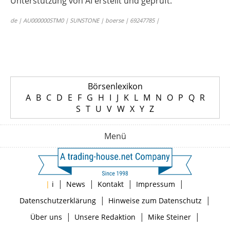
Unterstützung von AI erstellt und geprüft.
de | AU000000STM0 | SUNSTONE | boerse | 69247785 |
Börsenlexikon
A
B
C
D
E
F
G
H
I
J
K
L
M
N
O
P
Q
R
S
T
U
V
W
X
Y
Z
Menü
|
|
|
|
|
i
News
Kontakt
Impressum
|
|
Datenschutzerklärung
Hinweise zum Datenschutz
|
|
|
Über uns
Unsere Redaktion
Mike Steiner