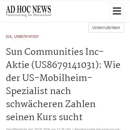
Unterrubriken
,
SUI
US8679141031
Sun Communities Inc-
Aktie (US8679141031): Wie
der US-Mobilheim-
Spezialist nach
schwächeren Zahlen
seinen Kurs sucht
Veröffentlicht am: 20.05.2026 um 11:26 Uhr | Redaktionelle Verantwortung: