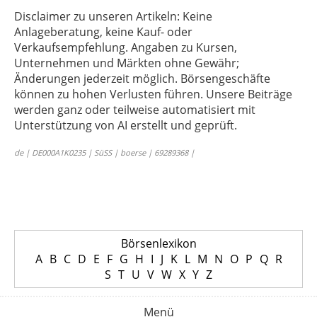
Disclaimer zu unseren Artikeln: Keine
Anlageberatung, keine Kauf- oder
Verkaufsempfehlung. Angaben zu Kursen,
Unternehmen und Märkten ohne Gewähr;
Änderungen jederzeit möglich. Börsengeschäfte
können zu hohen Verlusten führen. Unsere Beiträge
werden ganz oder teilweise automatisiert mit
Unterstützung von AI erstellt und geprüft.
de | DE000A1K0235 | SüSS | boerse | 69289368 |
Börsenlexikon
A
B
C
D
E
F
G
H
I
J
K
L
M
N
O
P
Q
R
S
T
U
V
W
X
Y
Z
Menü