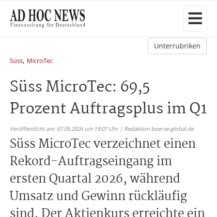
Unterrubriken
,
Süss
MicroTec
Süss MicroTec: 69,5
Prozent Auftragsplus im Q1
Veröffentlicht am: 07.05.2026 um 19:07 Uhr | Redaktion boerse-global.de
Süss MicroTec verzeichnet einen
Rekord-Auftragseingang im
ersten Quartal 2026, während
Umsatz und Gewinn rückläufig
sind. Der Aktienkurs erreichte ein