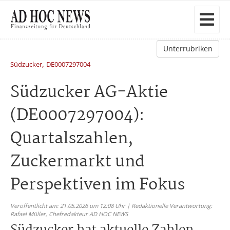
Unterrubriken
,
Südzucker
DE0007297004
Südzucker AG-Aktie
(DE0007297004):
Quartalszahlen,
Zuckermarkt und
Perspektiven im Fokus
Veröffentlicht am: 21.05.2026 um 12:08 Uhr | Redaktionelle Verantwortung:
Rafael Müller,
Chefredakteur AD HOC NEWS