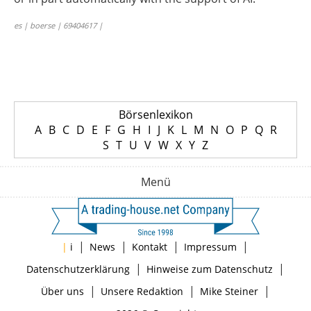
es | boerse | 69404617 |
Börsenlexikon
A
B
C
D
E
F
G
H
I
J
K
L
M
N
O
P
Q
R
S
T
U
V
W
X
Y
Z
Menü
|
|
|
|
|
i
News
Kontakt
Impressum
|
|
Datenschutzerklärung
Hinweise zum Datenschutz
|
|
|
Über uns
Unsere Redaktion
Mike Steiner