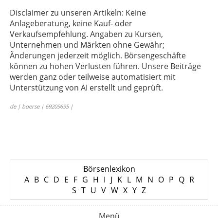
Disclaimer zu unseren Artikeln: Keine
Anlageberatung, keine Kauf- oder
Verkaufsempfehlung. Angaben zu Kursen,
Unternehmen und Märkten ohne Gewähr;
Änderungen jederzeit möglich. Börsengeschäfte
können zu hohen Verlusten führen. Unsere Beiträge
werden ganz oder teilweise automatisiert mit
Unterstützung von AI erstellt und geprüft.
de | boerse | 69209695 |
Börsenlexikon
A
B
C
D
E
F
G
H
I
J
K
L
M
N
O
P
Q
R
S
T
U
V
W
X
Y
Z
Menü