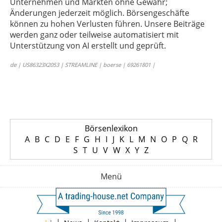
Unternehmen und Märkten ohne Gewähr;
Änderungen jederzeit möglich. Börsengeschäfte
können zu hohen Verlusten führen. Unsere Beiträge
werden ganz oder teilweise automatisiert mit
Unterstützung von AI erstellt und geprüft.
de | US86323X2053 | STREAMLINE | boerse | 69261801 |
Börsenlexikon
A
B
C
D
E
F
G
H
I
J
K
L
M
N
O
P
Q
R
S
T
U
V
W
X
Y
Z
Menü