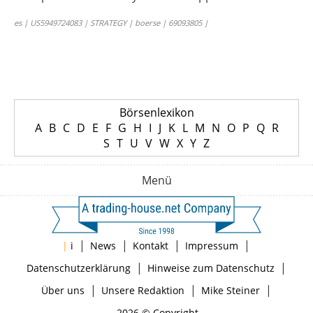
es | US5949724083 | STRATEGY | boerse | 69093805 |
Börsenlexikon
A
B
C
D
E
F
G
H
I
J
K
L
M
N
O
P
Q
R
S
T
U
V
W
X
Y
Z
Menü
|
|
|
|
|
i
News
Kontakt
Impressum
|
|
Datenschutzerklärung
Hinweise zum Datenschutz
|
|
|
Über uns
Unsere Redaktion
Mike Steiner
2026 © Copyright