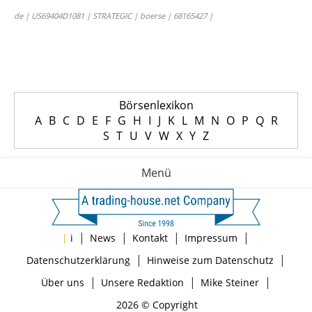
de | US69404D1081 | STRATEGIC | boerse | 68165427 |
Börsenlexikon
A
B
C
D
E
F
G
H
I
J
K
L
M
N
O
P
Q
R
S
T
U
V
W
X
Y
Z
Menü
|
|
|
|
|
i
News
Kontakt
Impressum
|
|
Datenschutzerklärung
Hinweise zum Datenschutz
|
|
|
Über uns
Unsere Redaktion
Mike Steiner
2026 © Copyright