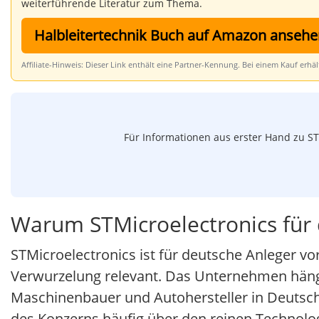
weiterführende Literatur zum Thema.
Halbleitertechnik Buch auf Amazon ansehe
Affiliate-Hinweis: Dieser Link enthält eine Partner-Kennung. Bei einem Kauf erhä
Für Informationen aus erster Hand zu ST
Warum STMicroelectronics für d
STMicroelectronics ist für deutsche Anleger vo
Verwurzelung relevant. Das Unternehmen hängt
Maschinenbauer und Autohersteller in Deutsch
des Konzerns häufig über den reinen Technolo