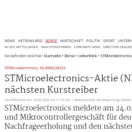
NEWS
AKTIENKURSE
BÖRSE
WIRTSCHAFT
POLITIK
SPORT
UNTER
AD HOC MITTEILUNGEN
ANALYSTENSTIMMEN
CORPORATE NEWS
DIRECTORS' DEALIN
Sie befinden sind hier:
Startseite
>
Börse
>
Ueberblick
>
STMicrölectronics
,
STMicroelectronics
NL0000226223
STMicroelectronics-Aktie (
nächsten Kurstreiber
Veröffentlicht am: 22.05.2026 um 11:15 Uhr | Redaktionelle Verantwortung: Rafael
STMicroelectronics meldete am 24.04
und Mikrocontrollergeschäft für deut
Nachfrageerholung und den nächsten