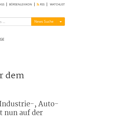
OGS
BÖRSENLEXIKON
RSS
WATCHLIST
Menü ein-/ausblenden
News Suche
GE
or dem
Industrie-, Auto-
t nun auf der