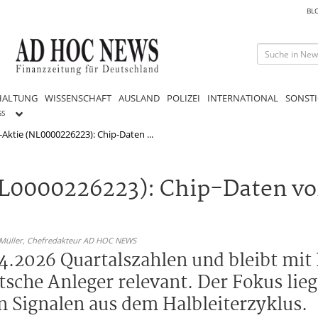
BL
HALTUNG
WISSENSCHAFT
AUSLAND
POLIZEI
INTERNATIONAL
SONSTI
GS
-Aktie (NL0000226223): Chip-Daten ...
NL0000226223): Chip-Daten v
 Müller,
Chefredakteur AD HOC NEWS
.2026 Quartalszahlen und bleibt mit 
sche Anleger relevant. Der Fokus lieg
 Signalen aus dem Halbleiterzyklus.