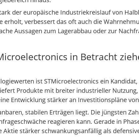
 stark der europäische Industriekreislauf von Hal
ie erholt, verbessert das oft auch die Wahrnehm
che Aussagen zum Lagerabbau oder zur Nachfra
croelectronics in Betracht zieh
ologiewerten ist STMicroelectronics ein Kandidat
efert Produkte mit breiter industrieller Nutzung
ne Entwicklung stärker an Investitionspläne von
anbaren, stabilen Erträgen liegt. Die jüngsten Za
chfrageschwäche reagieren kann. Gerade in Phase
 Aktie stärker schwankungsanfällig als defensi