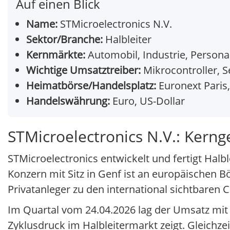
Auf einen Blick
Name:
STMicroelectronics N.V.
Sektor/Branche:
Halbleiter
Kernmärkte:
Automobil, Industrie, Personal
Wichtige Umsatztreiber:
Mikrocontroller, S
Heimatbörse/Handelsplatz:
Euronext Paris,
Handelswährung:
Euro, US-Dollar
STMicroelectronics N.V.: Kern
STMicroelectronics entwickelt und fertigt Hal
Konzern mit Sitz in Genf ist an europäischen B
Privatanleger zu den international sichtbare
Im Quartal vom 24.04.2026 lag der Umsatz mit
Zyklusdruck im Halbleitermarkt zeigt. Gleichzei