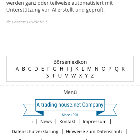
werden ganz oder teilweise automatisiert mit
Unterstützung von AI erstellt und geprüft.
de | boerse | 69287975 |
Börsenlexikon
A
B
C
D
E
F
G
H
I
J
K
L
M
N
O
P
Q
R
S
T
U
V
W
X
Y
Z
Menü
|
|
|
|
|
i
News
Kontakt
Impressum
|
|
Datenschutzerklärung
Hinweise zum Datenschutz