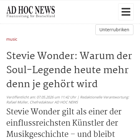
Unterrubriken
music
Stevie Wonder: Warum der
Soul-Legende heute mehr
denn je gehört wird
Veröffentlicht am: 07.05.2026 um 11:42 Uhr | Redaktionelle Verantwortung:
Rafael Müller,
Chefredakteur AD HOC NEWS
Stevie Wonder gilt als einer der
einflussreichsten Künstler der
Musikgeschichte – und bleibt