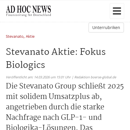
Unterrubriken
,
Stevanato
Aktie
Stevanato Aktie: Fokus
Biologics
Veröffentlicht am: 14.03.2026 um 15:01 Uhr | Redaktion boerse-global.de
Die Stevanato Group schließt 2025
mit solidem Umsatzplus ab,
angetrieben durch die starke
Nachfrage nach GLP-1- und
Biologika-Lösungen. Das