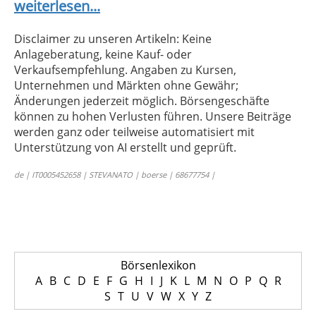
weiterlesen...
Disclaimer zu unseren Artikeln: Keine
Anlageberatung, keine Kauf- oder
Verkaufsempfehlung. Angaben zu Kursen,
Unternehmen und Märkten ohne Gewähr;
Änderungen jederzeit möglich. Börsengeschäfte
können zu hohen Verlusten führen. Unsere Beiträge
werden ganz oder teilweise automatisiert mit
Unterstützung von AI erstellt und geprüft.
de | IT0005452658 | STEVANATO | boerse | 68677754 |
Börsenlexikon
A
B
C
D
E
F
G
H
I
J
K
L
M
N
O
P
Q
R
S
T
U
V
W
X
Y
Z